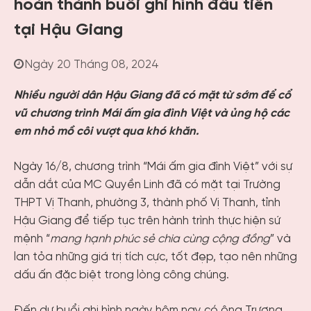
hoàn thành buổi ghi hình đầu tiên
tại Hậu Giang
Ngày 20 Tháng 08, 2024
Nhiều người dân Hậu Giang đã có mặt từ sớm để cổ
vũ chương trình Mái ấm gia đình Việt và ủng hộ các
em nhỏ mồ côi vượt qua khó khăn.
Ngày 16/8, chương trình “Mái ấm gia đình Việt” với sự
dẫn dắt của MC Quyền Linh đã có mặt tại Trường
THPT Vị Thanh, phường 3, thành phố Vị Thanh, tỉnh
Hậu Giang để tiếp tục trên hành trình thực hiện sứ
mệnh “
mang hạnh phúc sẻ chia cùng cộng đồng
” và
lan tỏa những giá trị tích cực, tốt đẹp, tạo nên những
dấu ấn đặc biệt trong lòng công chúng.
Đến dự buổi ghi hình ngày hôm nay có ông Trương