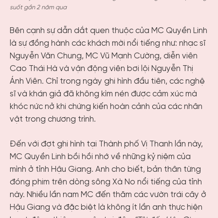
suốt gần 2 năm qua
Bên cạnh sự dẫn dắt quen thuộc của MC Quyền Linh
là sự đồng hành các khách mời nổi tiếng như: nhạc sĩ
Nguyễn Văn Chung, MC Vũ Mạnh Cường, diễn viên
Cao Thái Hà và vận động viên bơi lội Nguyễn Thị
Ánh Viên. Chỉ trong ngày ghi hình đầu tiên, các nghệ
sĩ và khán giả đã không kìm nén được cảm xúc mà
khóc nức nở khi chứng kiến hoàn cảnh của các nhân
vật trong chương trình.
Đến với đợt ghi hình tại Thành phố Vị Thanh lần này,
MC Quyền Linh bồi hồi nhớ về những kỷ niệm của
mình ở tỉnh Hậu Giang. Anh cho biết, bản thân từng
đóng phim trên dòng sông Xà No nổi tiếng của tỉnh
này. Nhiều lần nam MC đến thăm các vườn trái cây ở
Hậu Giang và đặc biệt là không ít lần anh thực hiện