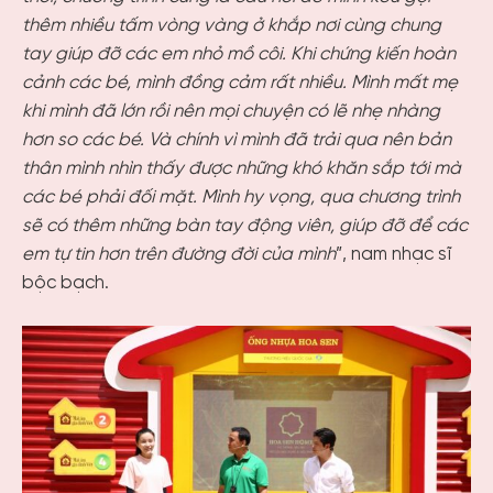
thêm nhiều tấm vòng vàng ở khắp nơi cùng chung
tay giúp đỡ các em nhỏ mồ côi. Khi chứng kiến hoàn
cảnh các bé, mình đồng cảm rất nhiều. Mình mất mẹ
khi mình đã lớn rồi nên mọi chuyện có lẽ nhẹ nhàng
hơn so các bé. Và chính vì mình đã trải qua nên bản
thân mình nhìn thấy được những khó khăn sắp tới mà
các bé phải đối mặt. Mình hy vọng, qua chương trình
sẽ có thêm những bàn tay động viên, giúp đỡ để các
em tự tin hơn trên đường đời của mình
”, nam nhạc sĩ
bộc bạch.