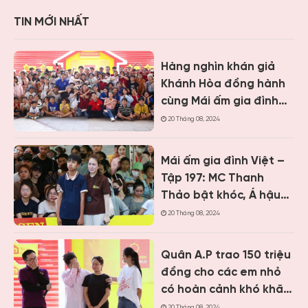
TIN MỚI NHẤT
Hàng nghìn khán giả
Khánh Hòa đồng hành
cùng Mái ấm gia đình
Việt, trao hơn 9 tỷ
20 Tháng 08, 2024
đồng cho trẻ em khó
khăn
Mái ấm gia đình Việt –
Tập 197: MC Thanh
Thảo bật khóc, Á hậu
Vân Nhi và ca sĩ Nguyễn
20 Tháng 08, 2024
Thái Học nghẹn lòng
trước cậu bé một mình
Quân A.P trao 150 triệu
chăm mẹ bệnh tâm
đồng cho các em nhỏ
thần
có hoàn cảnh khó khăn
khi ghi hình “Mái ấm gia
20 Tháng 08, 2024