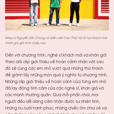
Nhạc sĩ Nguyễn Văn Chung và diễn viên Cao Thái Hà là hai khách mời
tham gia ghi hình chiều nay
Đến với chương trình, nghệ sĩ khách mời và khán giả
theo dõi clip giới thiệu về hoàn cảnh nhân vật sau
đó sẽ cùng các em nhỏ vượt qua những thử thách
để giành lấy những món quà ý nghĩa từ chương trình.
Những clip giới thiệu về hoàn cảnh của từng em nhỏ
đã lay động tình cảm của các nghệ sĩ, khán giả và
các mạnh thường quân. Qua mỗi phần chơi, mọi
người đều dễ dàng cảm nhận được sự nhiệt tình,
những nụ cười hạnh phúc, những chiếc ôm chia sẻ và