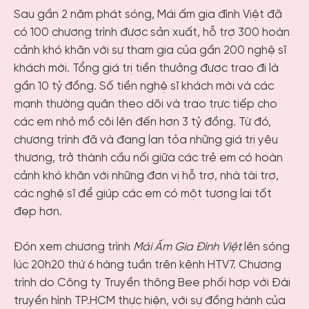
Sau gần 2 năm phát sóng, Mái ấm gia đình Việt đã
có 100 chương trình được sản xuất, hỗ trợ 300 hoàn
cảnh khó khăn với sự tham gia của gần 200 nghệ sĩ
khách mời. Tổng giá trị tiền thưởng được trao đi là
gần 10 tỷ đồng. Số tiền nghệ sĩ khách mời và các
mạnh thường quân theo dõi và trao trực tiếp cho
các em nhỏ mồ côi lên đến hơn 3 tỷ đồng. Từ đó,
chương trình đã và đang lan tỏa những giá trị yêu
thương, trở thành cầu nối giữa các trẻ em có hoàn
cảnh khó khăn với những đơn vị hỗ trợ, nhà tài trợ,
các nghệ sĩ để giúp các em có một tương lai tốt
đẹp hơn.
Đón xem chương trình
Mái Ấm Gia Đình Việt
lên sóng
lúc 20h20 thứ 6 hàng tuần trên kênh HTV7. Chương
trình do Công ty Truyền thông Bee phối hợp với Đài
truyền hình TP.HCM thực hiện, với sự đồng hành của