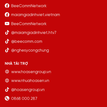
BeeCommNetwork
maiamgiadinhviet.vietnam
BeeCommNetwork
@maiamgiadinhviet.htv7
@beecomm.com
@nghesycongchung
NHÀ TÀI TRỢ
www.hoasengroup.vn
www.nhuahoasen.vn
@hoasengroup.vn
0868 000 287