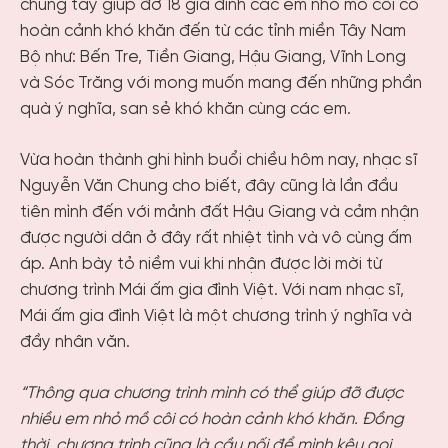
chung tay giúp đỡ 18 gia đình các em nhỏ mồ côi có
hoàn cảnh khó khăn đến từ các tỉnh miền Tây Nam
Bộ như: Bến Tre, Tiền Giang, Hậu Giang, Vĩnh Long
và Sóc Trăng với mong muốn mang đến những phần
quà ý nghĩa, san sẻ khó khăn cùng các em.
Vừa hoàn thành ghi hình buổi chiều hôm nay, nhạc sĩ
Nguyễn Văn Chung cho biết, đây cũng là lần đầu
tiên mình đến với mảnh đất Hậu Giang và cảm nhận
được người dân ở đây rất nhiệt tình và vô cùng ấm
áp. Anh bày tỏ niềm vui khi nhận được lời mời từ
chương trình Mái ấm gia đình Việt. Với nam nhạc sĩ,
Mái ấm gia đình Việt là một chương trình ý nghĩa và
đầy nhân văn.
“Thông qua chương trình mình có thể giúp đỡ được
nhiều em nhỏ mồ côi có hoàn cảnh khó khăn. Đồng
thời, chương trình cũng là cầu nối để mình kêu gọi