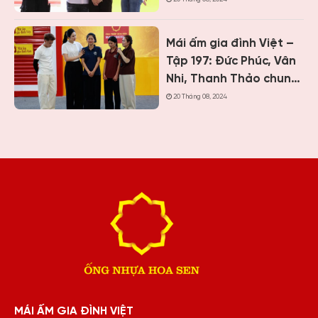
đình Việt” tại Khánh
Hòa
Mái ấm gia đình Việt –
Tập 197: Đức Phúc, Vân
Nhi, Thanh Thảo chung
tay giúp hai cô bé có
20 Tháng 08, 2024
hoàn cảnh khiến ai
cũng nghẹn lòng
MÁI ẤM GIA ĐÌNH VIỆT