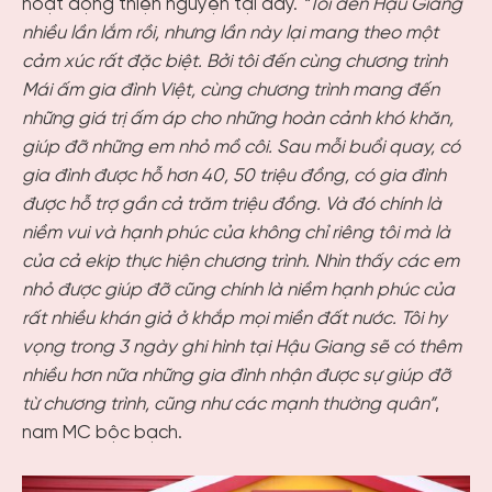
hoạt động thiện nguyện tại đây.
“Tôi đến Hậu Giang
nhiều lần lắm rồi, nhưng lần này lại mang theo một
cảm xúc rất đặc biệt. Bởi tôi đến cùng chương trình
Mái ấm gia đình Việt, cùng chương trình mang đến
những giá trị ấm áp cho những hoàn cảnh khó khăn,
giúp đỡ những em nhỏ mồ côi. Sau mỗi buổi quay, có
gia đình được hỗ hơn 40, 50 triệu đồng, có gia đình
được hỗ trợ gần cả trăm triệu đồng. Và đó chính là
niềm vui và hạnh phúc của không chỉ riêng tôi mà là
của cả ekip thực hiện chương trình. Nhìn thấy các em
nhỏ được giúp đỡ cũng chính là niềm hạnh phúc của
rất nhiều khán giả ở khắp mọi miền đất nước. Tôi hy
vọng trong 3 ngày ghi hình tại Hậu Giang sẽ có thêm
nhiều hơn nữa những gia đình nhận được sự giúp đỡ
từ chương trình, cũng như các mạnh thường quân”
,
nam MC bộc bạch.