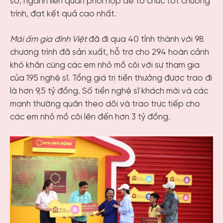
sở, ngành liên quan phối hợp để tổ chức tốt chương
trình, đạt kết quả cao nhất.
Mái ấm gia đình Việt
đã đi qua 40 tỉnh thành với 98
chương trình đã sản xuất, hỗ trợ cho 294 hoàn cảnh
khó khăn cùng các em nhỏ mồ côi với sự tham gia
của 195 nghệ sĩ. Tổng giá trị tiền thưởng được trao đi
là hơn 9,5 tỷ đồng. Số tiền nghệ sĩ khách mời và các
mạnh thường quân theo dõi và trao trực tiếp cho
các em nhỏ mồ côi lên đến hơn 3 tỷ đồng.