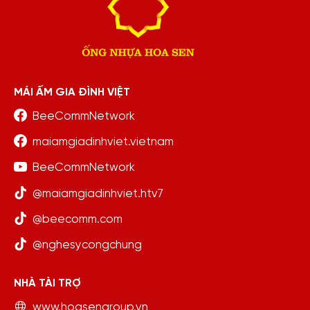
MÁI ẤM GIA ĐÌNH VIỆT
BeeCommNetwork
maiamgiadinhviet.vietnam
BeeCommNetwork
@maiamgiadinhviet.htv7
@beecomm.com
@nghesycongchung
NHÀ TÀI TRỢ
www.hoasengroup.vn