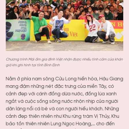
Chương trình Mái ấm gia đình Việt nhận được nhiều tình cảm của khán
giả khi ghi hình tại tỉnh Bình Định
Nằm ở phía nam sông Cửu Long hiền hòa, Hậu Giang
mang đậm những nét đặc trưng của miền Tây, có
cảnh đẹp với cánh đồng dừa nước, đồng lúa xanh
ngắt và cuộc sống sông nước nhộn nhịp của người
dân làng nổi cá bè và con người hiếu khách. Những
cảnh đẹp thiên nhiên như Khu rừng tràm Vị Thủy, Khu
bảo tồn thiên nhiên Lung Ngọc Hoàng,… cho đến