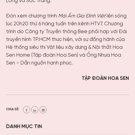
Long và Sóc Trăng.
Đón xem chương trình
Mái Ấm Gia Đình Việt
lên sóng
lúc 20h20 thứ 6 hàng tuần trên kênh HTV7. Chương
trình do Công ty Truyền thông Bee phối hợp với Đài
truyền hình TP.HCM thực hiện, với sự đồng hành của
Hệ thống siêu thị Vật liệu xây dựng & Nội thất Hoa
Sen Home (Tập đoàn Hoa Sen) và Ống Nhựa Hoa
Sen – Dẫn nguồn hạnh phúc.
TẬP ĐOÀN HOA SEN
CHIA SẺ:
DANH MỤC TIN