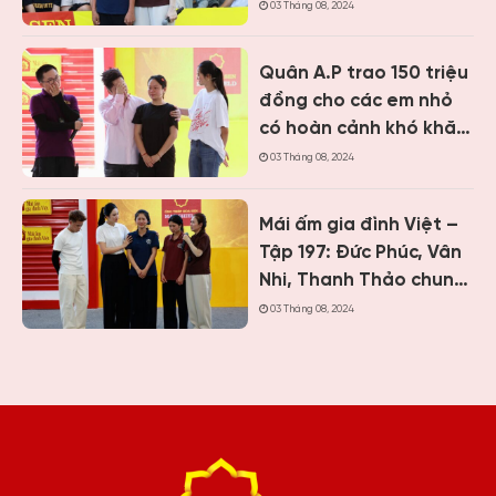
Vân Nhi và ca sĩ Nguyễn
03 Tháng 08, 2024
Thái Học nghẹn lòng
trước cậu bé một mình
Quân A.P trao 150 triệu
chăm mẹ bệnh tâm
đồng cho các em nhỏ
thần
có hoàn cảnh khó khăn
khi ghi hình “Mái ấm gia
03 Tháng 08, 2024
đình Việt” tại Khánh
Hòa
Mái ấm gia đình Việt –
Tập 197: Đức Phúc, Vân
Nhi, Thanh Thảo chung
tay giúp hai cô bé có
03 Tháng 08, 2024
hoàn cảnh khiến ai
cũng nghẹn lòng