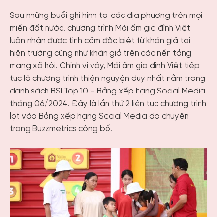
Sau những buổi ghi hình tại các địa phương trên mọi
miền đất nước, chương trình Mái ấm gia đình Việt
luôn nhận được tình cảm đặc biệt từ khán giả tại
hiện trường cũng như khán giả trên các nền tảng
mạng xã hội. Chính vì vậy, Mái ấm gia đình Việt tiếp
tục là chương trình thiện nguyện duy nhất nằm trong
danh sách BSI Top 10 – Bảng xếp hạng Social Media
tháng 06/2024. Đây là lần thứ 2 liên tục chương trình
lọt vào Bảng xếp hạng Social Media do chuyên
trang Buzzmetrics công bố.