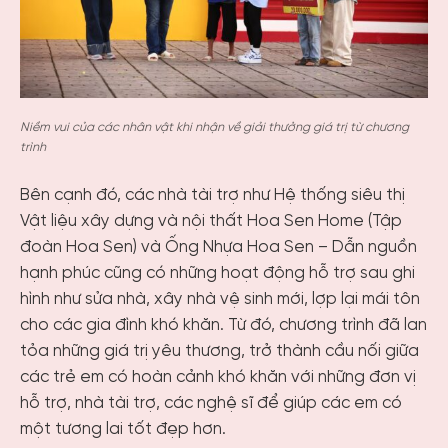
Niềm vui của các nhân vật khi nhận về giải thưởng giá trị từ chương
trình
Bên cạnh đó, các nhà tài trợ như Hệ thống siêu thị
Vật liệu xây dựng và nội thất Hoa Sen Home (Tập
đoàn Hoa Sen) và Ống Nhựa Hoa Sen – Dẫn nguồn
hạnh phúc cũng có những hoạt động hỗ trợ sau ghi
hình như sửa nhà, xây nhà vệ sinh mới, lợp lại mái tôn
cho các gia đình khó khăn. Từ đó, chương trình đã lan
tỏa những giá trị yêu thương, trở thành cầu nối giữa
các trẻ em có hoàn cảnh khó khăn với những đơn vị
hỗ trợ, nhà tài trợ, các nghệ sĩ để giúp các em có
một tương lai tốt đẹp hơn.