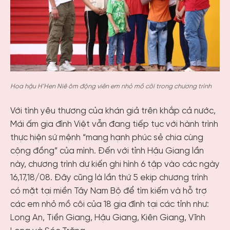
Hoa hậu H’Hen Niê ôm động viên em nhỏ mồ côi trong chương trình
Với tình yêu thương của khán giả trên khắp cả nước,
Mái ấm gia đình Việt vẫn đang tiếp tục với hành trình
thực hiện sứ mệnh “mang hạnh phúc sẻ chia cùng
cộng đồng” của mình. Đến với tỉnh Hậu Giang lần
này, chương trình dự kiến ghi hình 6 tập vào các ngày
16,17,18/08. Đây cũng là lần thứ 5 ekip chương trình
có mặt tại miền Tây Nam Bộ để tìm kiếm và hỗ trợ
các em nhỏ mồ côi của 18 gia đình tại các tỉnh như:
Long An, Tiền Giang, Hậu Giang, Kiên Giang, Vĩnh