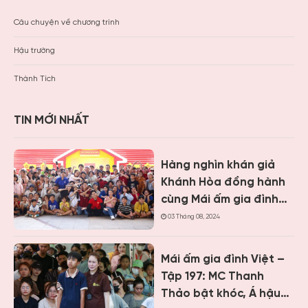
Câu chuyện về chương trình
Hậu trường
Thành Tích
TIN MỚI NHẤT
Hàng nghìn khán giả
Khánh Hòa đồng hành
cùng Mái ấm gia đình
Việt, trao hơn 9 tỷ
03 Tháng 08, 2024
đồng cho trẻ em khó
khăn
Mái ấm gia đình Việt –
Tập 197: MC Thanh
Thảo bật khóc, Á hậu