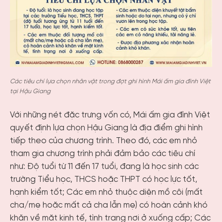
Các tiêu chí lựa chọn nhân vật trong đợt ghi hình Mái ấm gia đình Việt
tại Hậu Giang
Với những nét đặc trưng vốn có, Mái ấm gia đình Việt
quyết định lựa chọn Hậu Giang là địa điểm ghi hình
tiếp theo của chương trình. Theo đó, các em nhỏ
tham gia chương trình phải đảm bảo các tiêu chí
như: Độ tuổi từ 11 đến 17 tuổi, đang là học sinh các
trường Tiểu học, THCS hoặc THPT có học lực tốt,
hạnh kiểm tốt; Các em nhỏ thuộc diện mồ côi (mất
cha/mẹ hoặc mất cả cha lẫn mẹ) có hoàn cảnh khó
khăn về mặt kinh tế, tình trạng nơi ở xuống cấp; Các