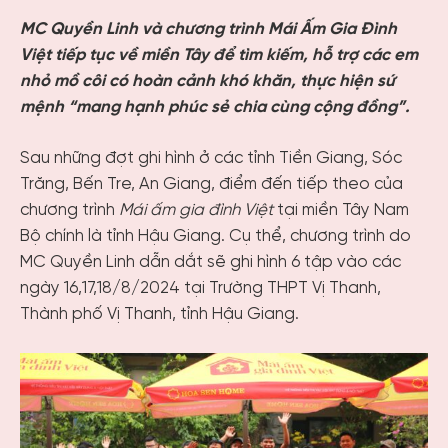
MC Quyền Linh và chương trình Mái Ấm Gia Đình
Việt tiếp tục về miền Tây để tìm kiếm, hỗ trợ các em
nhỏ mồ côi có hoàn cảnh khó khăn, thực hiện sứ
mệnh “mang hạnh phúc sẻ chia cùng cộng đồng”.
Sau những đợt ghi hình ở các tỉnh Tiền Giang, Sóc
Trăng, Bến Tre, An Giang, điểm đến tiếp theo của
chương trình
Mái ấm gia đình Việt
tại miền Tây Nam
Bộ chính là tỉnh Hậu Giang. Cụ thể, chương trình do
MC Quyền Linh dẫn dắt sẽ ghi hình 6 tập vào các
ngày 16,17,18/8/2024 tại Trường THPT Vị Thanh,
Thành phố Vị Thanh, tỉnh Hậu Giang.