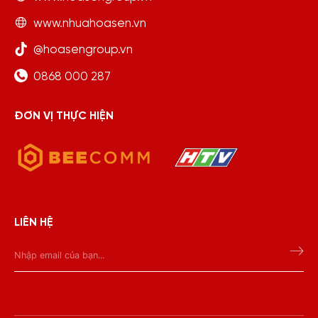
www.nhuahoasen.vn
@hoasengroup.vn
0868 000 287
ĐƠN VỊ THỰC HIỆN
LIÊN HỆ