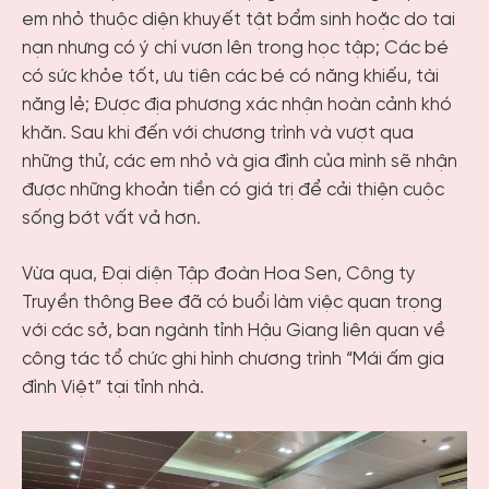
em nhỏ thuộc diện khuyết tật bẩm sinh hoặc do tai
nạn nhưng có ý chí vươn lên trong học tập; Các bé
có sức khỏe tốt, ưu tiên các bé có năng khiếu, tài
năng lẻ; Được địa phương xác nhận hoàn cảnh khó
khăn. Sau khi đến với chương trình và vượt qua
những thử, các em nhỏ và gia đình của mình sẽ nhận
được những khoản tiền có giá trị để cải thiện cuộc
sống bớt vất vả hơn.
Vừa qua, Đại diện Tập đoàn Hoa Sen, Công ty
Truyền thông Bee đã có buổi làm việc quan trọng
với các sở, ban ngành tỉnh Hậu Giang liên quan về
công tác tổ chức ghi hình chương trình “Mái ấm gia
đình Việt” tại tỉnh nhà.