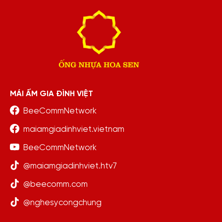
MÁI ẤM GIA ĐÌNH VIỆT
BeeCommNetwork
maiamgiadinhviet.vietnam
BeeCommNetwork
@maiamgiadinhviet.htv7
@beecomm.com
@nghesycongchung