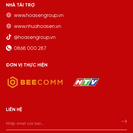
NHÀ TÀI TRỢ
www.hoasengroup.vn
www.nhuahoasen.vn
@hoasengroup.vn
0868 000 287
ĐƠN VỊ THỰC HIỆN
LIÊN HỆ