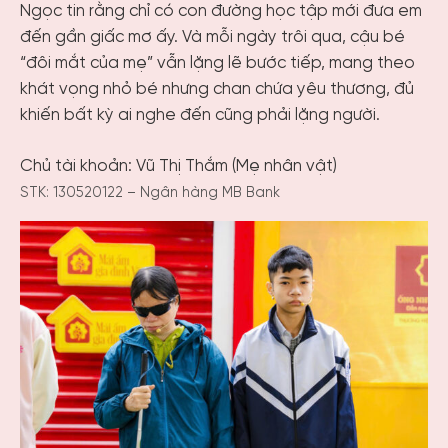
Ngọc tin rằng chỉ có con đường học tập mới đưa em
đến gần giấc mơ ấy. Và mỗi ngày trôi qua, cậu bé
“đôi mắt của mẹ” vẫn lặng lẽ bước tiếp, mang theo
khát vọng nhỏ bé nhưng chan chứa yêu thương, đủ
khiến bất kỳ ai nghe đến cũng phải lặng người.
Chủ tài khoản: Vũ Thị Thắm (Mẹ nhân vật)
STK: 130520122 – Ngân hàng MB Bank