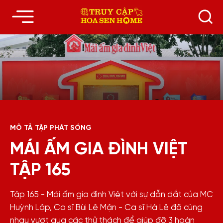
MÔ TẢ TẬP PHÁT SÓNG
MÁI ẤM GIA ĐÌNH VIỆT
TẬP 165
Tập 165 - Mái ấm gia đình Việt với sự dẫn dắt của MC
Huỳnh Lập, Ca sĩ Bùi Lê Mận - Ca sĩ Hà Lê đã cùng
nhau vượt qua các thử thách để giúp đỡ 3 hoàn