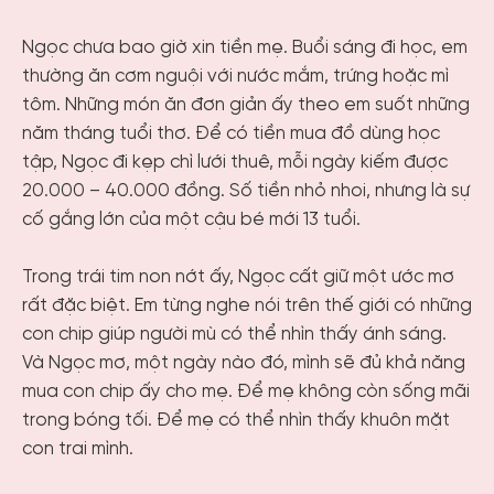
Ngọc chưa bao giờ xin tiền mẹ. Buổi sáng đi học, em
thường ăn cơm nguội với nước mắm, trứng hoặc mì
tôm. Những món ăn đơn giản ấy theo em suốt những
năm tháng tuổi thơ. Để có tiền mua đồ dùng học
tập, Ngọc đi kẹp chì lưới thuê, mỗi ngày kiếm được
20.000 – 40.000 đồng. Số tiền nhỏ nhoi, nhưng là sự
cố gắng lớn của một cậu bé mới 13 tuổi.
Trong trái tim non nớt ấy, Ngọc cất giữ một ước mơ
rất đặc biệt. Em từng nghe nói trên thế giới có những
con chip giúp người mù có thể nhìn thấy ánh sáng.
Và Ngọc mơ, một ngày nào đó, mình sẽ đủ khả năng
mua con chip ấy cho mẹ. Để mẹ không còn sống mãi
trong bóng tối. Để mẹ có thể nhìn thấy khuôn mặt
con trai mình.