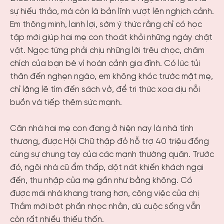
sự hiếu thảo, mà còn là bản lĩnh vượt lên nghịch cảnh.
Em thông minh, lanh lợi, sớm ý thức rằng chỉ có học
tập mới giúp hai mẹ con thoát khỏi những ngày chật
vật. Ngọc từng phải chịu những lời trêu chọc, châm
chích của bạn bè vì hoàn cảnh gia đình. Có lúc tủi
thân đến nghẹn ngào, em không khóc trước mặt mẹ,
chỉ lặng lẽ tìm đến sách vở, để tri thức xoa dịu nỗi
buồn và tiếp thêm sức mạnh.
Căn nhà hai mẹ con đang ở hiện nay là nhà tình
thương, được Hội Chữ thập đỏ hỗ trợ 40 triệu đồng
cùng sự chung tay của các mạnh thường quân. Trước
đó, ngôi nhà cũ ẩm thấp, dột nát khiến khách ngại
đến, thu nhập của mẹ gần như bằng không. Có
được mái nhà khang trang hơn, công việc của chị
Thắm mới bớt phần nhọc nhằn, dù cuộc sống vẫn
còn rất nhiều thiếu thốn.