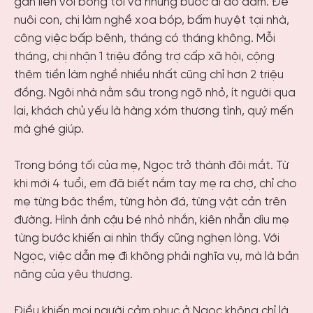
gắn liền với bóng tối và những bước đi dò dẫm. Để
nuôi con, chị làm nghề xoa bóp, bấm huyệt tại nhà,
công việc bấp bênh, tháng có tháng không. Mỗi
tháng, chị nhận 1 triệu đồng trợ cấp xã hội, cộng
thêm tiền làm nghề nhiều nhất cũng chỉ hơn 2 triệu
đồng. Ngôi nhà nằm sâu trong ngõ nhỏ, ít người qua
lại, khách chủ yếu là hàng xóm thương tình, quý mến
mà ghé giúp.
Trong bóng tối của mẹ, Ngọc trở thành đôi mắt. Từ
khi mới 4 tuổi, em đã biết nắm tay mẹ ra chợ, chỉ cho
mẹ từng bậc thềm, từng hòn đá, từng vật cản trên
đường. Hình ảnh cậu bé nhỏ nhắn, kiên nhẫn dìu mẹ
từng bước khiến ai nhìn thấy cũng nghẹn lòng. Với
Ngọc, việc dẫn mẹ đi không phải nghĩa vụ, mà là bản
năng của yêu thương.
Điều khiến mọi người cảm phục ở Ngọc không chỉ là