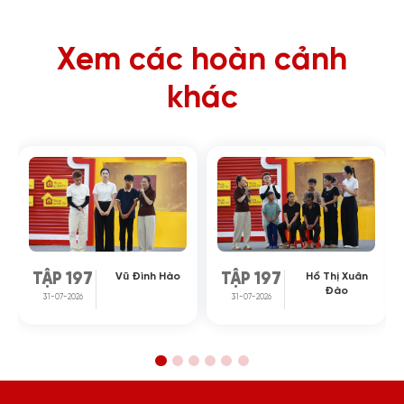
Xem các hoàn cảnh
khác
Vũ Đình Hào
Hồ Thị Xuân
TẬP 197
TẬP 197
Đào
31-07-2026
31-07-2026