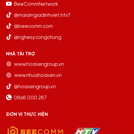
BeeCommNetwork
@maiamgiadinhviet.htv7
@beecomm.com
@nghesycongchung
NHÀ TÀI TRỢ
www.hoasengroup.vn
www.nhuahoasen.vn
@hoasengroup.vn
0868 000 287
ĐƠN VỊ THỰC HIỆN