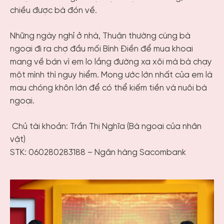
chiều được bà đón về.
Những ngày nghỉ ở nhà, Thuận thường cùng bà
ngoại đi ra chợ đầu mối Bình Điền để mua khoai
mang về bán vì em lo lắng đường xa xôi mà bà chạy
một mình thì nguy hiểm. Mong ước lớn nhất của em là
mau chóng khôn lớn để có thể kiếm tiền và nuôi bà
ngoại.
Chủ tài khoản: Trần Thị Nghĩa (Bà ngoại của nhân
vật)
STK: 060280283188 – Ngân hàng Sacombank