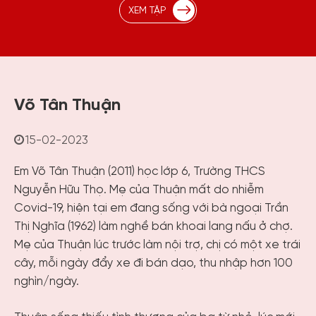
XEM TẬP
Võ Tân Thuận
15-02-2023
Em Võ Tân Thuận (2011) học lớp 6, Trường THCS
Nguyễn Hữu Thọ. Mẹ của Thuận mất do nhiễm
Covid-19, hiện tại em đang sống với bà ngoại Trần
Thị Nghĩa (1962) làm nghề bán khoai lang nấu ở chợ.
Mẹ của Thuận lúc trước làm nội trợ, chị có một xe trái
cây, mỗi ngày đẩy xe đi bán dạo, thu nhập hơn 100
nghìn/ngày.