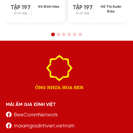
Vũ Đình Hào
Hồ Thị Xuân
TẬP 197
TẬP 197
Đào
31-07-2026
31-07-2026
MÁI ẤM GIA ĐÌNH VIỆT
BeeCommNetwork
maiamgiadinhviet.vietnam