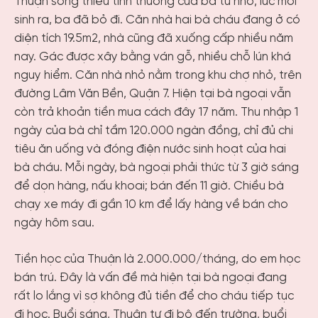
Thuận sống thiếu tình thương của ba từ nhỏ, lúc mới
sinh ra, ba đã bỏ đi. Căn nhà hai bà cháu đang ở có
diện tích 19.5m2, nhà cũng đã xuống cấp nhiều năm
nay. Gác được xây bằng ván gỗ, nhiều chỗ lún khá
nguy hiểm. Căn nhà nhỏ nằm trong khu chợ nhỏ, trên
đường Lâm Văn Bền, Quận 7. Hiện tại bà ngoại vẫn
còn trả khoản tiền mua cách đây 17 năm. Thu nhập 1
ngày của bà chỉ tầm 120.000 ngàn đồng, chỉ đủ chi
tiêu ăn uống và đóng điện nước sinh hoạt của hai
bà cháu. Mỗi ngày, bà ngoại phải thức từ 3 giờ sáng
để dọn hàng, nấu khoai; bán đến 11 giờ. Chiều bà
chạy xe máy đi gần 10 km để lấy hàng về bán cho
ngày hôm sau.
Tiền học của Thuận là 2.000.000/tháng, do em học
bán trú. Đây là vấn đề mà hiện tại bà ngoại đang
rất lo lắng vì sợ không đủ tiền để cho cháu tiếp tục
đi học. Buổi sáng, Thuận tự đi bộ đến trường, buổi