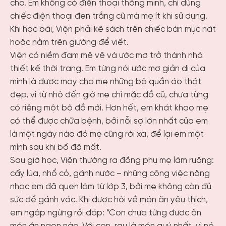
cho. Em không có điện thoại thông minh, chỉ dùng
chiếc điện thoại đen trắng cũ mà mẹ ít khi sử dụng.
Khi học bài, Viện phải kê sách trên chiếc bàn mục nát
hoặc nằm trên giường để viết.
Viện có niềm đam mê vẽ và ước mơ trở thành nhà
thiết kế thời trang. Em từng nói ước mơ giản dị của
mình là được may cho mẹ những bộ quần áo thật
đẹp, vì từ nhỏ đến giờ mẹ chỉ mặc đồ cũ, chưa từng
có riêng một bộ đồ mới. Hơn hết, em khát khao mẹ
có thể được chữa bệnh, bởi nỗi sợ lớn nhất của em
là một ngày nào đó mẹ cũng rời xa, để lại em một
mình sau khi bố đã mất.
Sau giờ học, Viện thường ra đồng phụ mẹ làm ruộng:
cấy lúa, nhổ cỏ, gánh nước – những công việc nặng
nhọc em đã quen làm từ lớp 3, bởi mẹ không còn đủ
sức để gánh vác. Khi được hỏi về món ăn yêu thích,
em ngập ngừng rồi đáp: “Con chưa từng được ăn