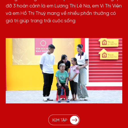
đỡ 3 hoàn cảnh là em Lương Thị Lê Na, em Vi Thị Viện
và em Hồ Thị Thuỳ mang về nhiều phần thưởng có
giá trị giúp trang trải cuộc sống
XEM TẬP