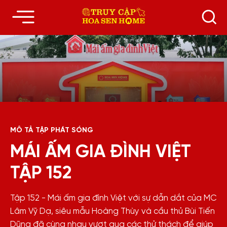
MÔ TẢ TẬP PHÁT SÓNG
MÁI ẤM GIA ĐÌNH VIỆT
TẬP 152
Tập 152 - Mái ấm gia đình Việt với sự dẫn dắt của MC
Lâm Vỹ Dạ, siêu mẫu Hoàng Thùy và cầu thủ Bùi Tiến
Dũng đã cùng nhau vượt qua các thử thách để giúp