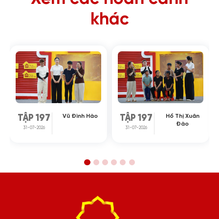
khác
Vũ Đình Hào
Hồ Thị Xuân
TẬP 197
TẬP 197
Đào
31-07-2026
31-07-2026