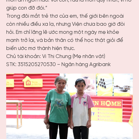
món ăn ngon nào. Với con, rau là món quý nhất, vì nó
giúp con đỡ đói.”
Trong đôi mắt trẻ thơ của em, thế giới bên ngoài
còn nhiều điều xa lạ, nhưng Viện chưa bao giờ đòi
hỏi. Em chỉ lặng lẽ ước mong một ngày mẹ khỏe
mạnh trở lại, và bản thân có thể học thật giỏi để
biến ước mơ thành hiện thực.
Chủ tài khoản: Vi Thị Chung (Mẹ nhân vật)
STK: 3515205270530 – Ngân hàng Agribank