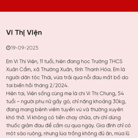
Vi Thị Viện
19-09-2025
Em Vi Thị Viện, 11 tuổi, hiện đang học Trường THCS
Xuân Cẩm, xã Thường Xuân, tỉnh Thanh Hóa. Em là
người dân tộc Thái, vừa trải qua nỗi đau mất bố do
tai biến hồi tháng 2/2024.
Hiện tại, Viện sống cùng mẹ là chị Vi Thị Chung, 54
tuổi – người phụ nữ gầy gò, chỉ nặng khoảng 30kg,
đang mang bệnh viêm tuyến vú và thường xuyên
khó thở. Vì không có tiền chạy chữa, chị chỉ dùng
thuốc giảm đau để cầm cự qua ngày. Gia đình chỉ có
một sào ruộng, nhưng lúa trồng không đủ ăn, mùa lũ