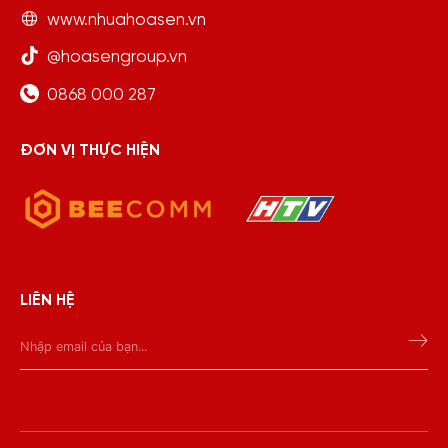
www.nhuahoasen.vn
@hoasengroup.vn
0868 000 287
ĐƠN VỊ THỰC HIỆN
LIÊN HỆ