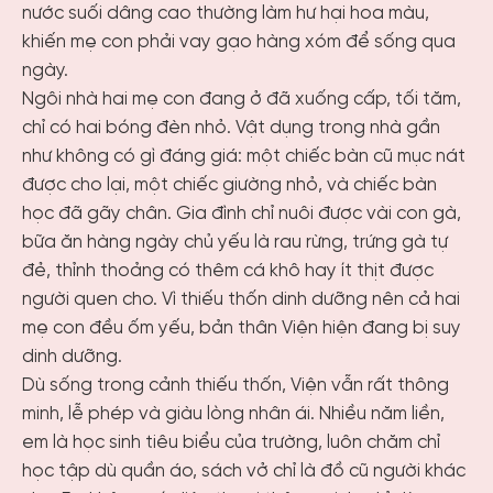
nước suối dâng cao thường làm hư hại hoa màu,
khiến mẹ con phải vay gạo hàng xóm để sống qua
ngày.
Ngôi nhà hai mẹ con đang ở đã xuống cấp, tối tăm,
chỉ có hai bóng đèn nhỏ. Vật dụng trong nhà gần
như không có gì đáng giá: một chiếc bàn cũ mục nát
được cho lại, một chiếc giường nhỏ, và chiếc bàn
học đã gãy chân. Gia đình chỉ nuôi được vài con gà,
bữa ăn hàng ngày chủ yếu là rau rừng, trứng gà tự
đẻ, thỉnh thoảng có thêm cá khô hay ít thịt được
người quen cho. Vì thiếu thốn dinh dưỡng nên cả hai
mẹ con đều ốm yếu, bản thân Viện hiện đang bị suy
dinh dưỡng.
Dù sống trong cảnh thiếu thốn, Viện vẫn rất thông
minh, lễ phép và giàu lòng nhân ái. Nhiều năm liền,
em là học sinh tiêu biểu của trường, luôn chăm chỉ
học tập dù quần áo, sách vở chỉ là đồ cũ người khác