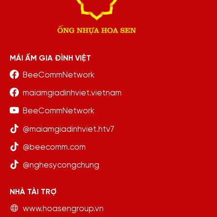
MÁI ẤM GIA ĐÌNH VIỆT
BeeCommNetwork
maiamgiadinhviet.vietnam
BeeCommNetwork
@maiamgiadinhviet.htv7
@beecomm.com
@nghesycongchung
NHÀ TÀI TRỢ
www.hoasengroup.vn