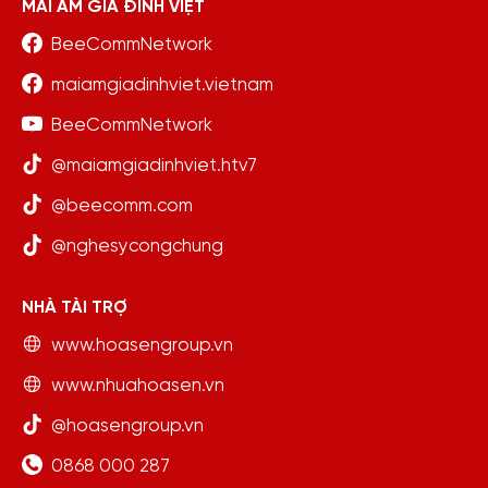
MÁI ẤM GIA ĐÌNH VIỆT
BeeCommNetwork
maiamgiadinhviet.vietnam
BeeCommNetwork
@maiamgiadinhviet.htv7
@beecomm.com
@nghesycongchung
NHÀ TÀI TRỢ
www.hoasengroup.vn
www.nhuahoasen.vn
@hoasengroup.vn
0868 000 287