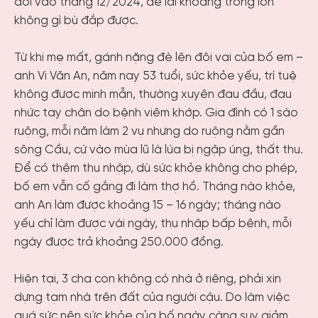
đời vào tháng 12/2024, để lại khoảng trống lớn
không gì bù đắp được.
Từ khi mẹ mất, gánh nặng đè lên đôi vai của bố em –
anh Vi Văn An, năm nay 53 tuổi, sức khỏe yếu, trí tuệ
không được minh mẫn, thường xuyên đau đầu, đau
nhức tay chân do bệnh viêm khớp. Gia đình có 1 sào
ruộng, mỗi năm làm 2 vụ nhưng do ruộng nằm gần
sông Cầu, cứ vào mùa lũ là lúa bị ngập úng, thất thu.
Để có thêm thu nhập, dù sức khỏe không cho phép,
bố em vẫn cố gắng đi làm thợ hồ. Tháng nào khỏe,
anh An làm được khoảng 15 – 16 ngày; tháng nào
yếu chỉ làm được vài ngày, thu nhập bấp bênh, mỗi
ngày được trả khoảng 250.000 đồng.
Hiện tại, 3 cha con không có nhà ở riêng, phải xin
dựng tạm nhà trên đất của người cậu. Do làm việc
quá sức nên sức khỏe của bố ngày càng suy giảm.