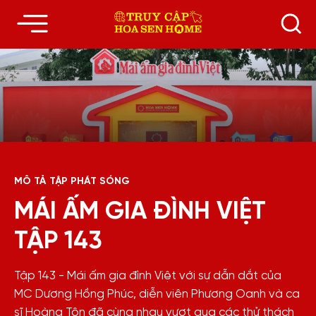
MÔ TẢ TẬP PHÁT SÓNG
MÁI ẤM GIA ĐÌNH VIỆT
TẬP 143
Tập 143 - Mái ấm gia đình Việt với sự dẫn dắt của
MC Dương Hồng Phúc, diễn viên Phương Oanh và ca
sĩ Hoàng Tôn đã cùng nhau vượt qua các thử thách