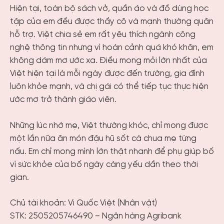
Hiện tại, toàn bộ sách vở, quần áo và đồ dùng học
tập của em đều được thầy cô và mạnh thường quân
hỗ trợ. Việt chia sẻ em rất yêu thích ngành công
nghệ thông tin nhưng vì hoàn cảnh quá khó khăn, em
không dám mơ ước xa. Điều mong mỏi lớn nhất của
Việt hiện tại là mỗi ngày được đến trường, gia đình
luôn khỏe mạnh, và chị gái có thể tiếp tục thực hiện
ước mơ trở thành giáo viên.
Những lúc nhớ mẹ, Việt thường khóc, chỉ mong được
một lần nữa ăn món đậu hũ sốt cà chua mẹ từng
nấu. Em chỉ mong mình lớn thật nhanh để phụ giúp bố
vì sức khỏe của bố ngày càng yếu dần theo thời
gian.
Chủ tài khoản: Vi Quốc Việt (Nhân vật)
STK: 2505205746490 – Ngân hàng Agribank