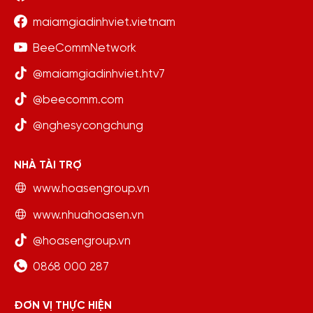
maiamgiadinhviet.vietnam
BeeCommNetwork
@maiamgiadinhviet.htv7
@beecomm.com
@nghesycongchung
NHÀ TÀI TRỢ
www.hoasengroup.vn
www.nhuahoasen.vn
@hoasengroup.vn
0868 000 287
ĐƠN VỊ THỰC HIỆN