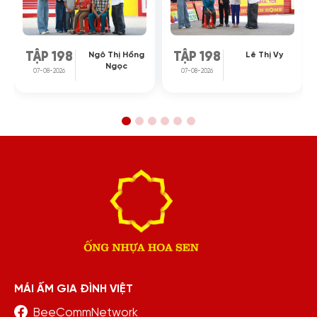
Ngô Thị Hồng
Lê Thị Vy
TẬP 198
TẬP 198
Ngọc
07-08-2026
07-08-2026
MÁI ẤM GIA ĐÌNH VIỆT
BeeCommNetwork