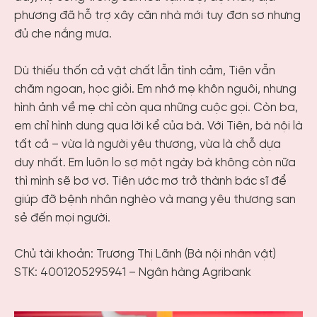
phương đã hỗ trợ xây căn nhà mới tuy đơn sơ nhưng
đủ che nắng mưa.
Dù thiếu thốn cả vật chất lẫn tình cảm, Tiên vẫn
chăm ngoan, học giỏi. Em nhớ mẹ khôn nguôi, nhưng
hình ảnh về mẹ chỉ còn qua những cuộc gọi. Còn ba,
em chỉ hình dung qua lời kể của bà. Với Tiên, bà nội là
tất cả – vừa là người yêu thương, vừa là chỗ dựa
duy nhất. Em luôn lo sợ một ngày bà không còn nữa
thì mình sẽ bơ vơ. Tiên ước mơ trở thành bác sĩ để
giúp đỡ bệnh nhân nghèo và mang yêu thương san
sẻ đến mọi người.
Chủ tài khoản: Trương Thị Lãnh (Bà nội nhân vật)
STK: 4001205295941 – Ngân hàng Agribank