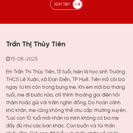
XEM TẬP
Trần Thị Thủy Tiên
15-08-2025
Em Trần Thị Thủy Tiên, 13 tuổi, hiện là học sinh Trường
THCS Lê Xuân, xã Đan Điền, TP Huế. Tiên mồ côi ba
ngay từ khi còn trong bụng mẹ. Khi em mới ba tháng
tuổi, mẹ đi bước nữa, chỉ thỉnh thoảng gọi điện hỏi
thăm hoặc gửi vài trăm nghìn đồng. Do hoàn cảnh
khó khăn, mẹ cũng không thể chu cấp thường xuyên.
“Lúc con 10 tuổi mới nhận ra mình không có ba mẹ
đầy đủ như các bạn khác. Con buồn và tủi thân