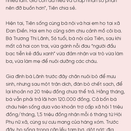
nhiều lắm. Giờ con đã hiểu và chấp nhận số phận
nên đỡ buồn hơn”, Tiên chia sẻ.
Hiện tại, Tiên sống cùng bà nội và hai em họ tại xã
Đan Điền. Hai em họ cũng sớm chịu cảnh mồ côi ba.
Bà Trương Thị Lãnh, 56 tuổi, bà nội của Tiên, sau khi
mất cả hai con trai, vừa gánh nỗi đau “người đầu
bạc tiễn kẻ đầu xanh” vừa đảm nhận vai trò vừa làm
ba, vừa làm mẹ để nuôi dưỡng các cháu.
Gia đình bà Lãnh trước đây chăn nuôi bò để mưu
sinh, nhưng sau một trận dịch, đàn bò chết sạch, để
lại khoản nợ 20 triệu đồng chưa thể trả. Hằng tháng,
bà vẫn phải trả lãi hơn 120.000 đồng. Cả bốn bà
cháu hiện sống dựa vào khoản trợ cấp xã hội 1 triệu
đồng/tháng, 1,5 triệu đồng nhận mỗi 6 tháng từ Hội
Phụ nữ xã, cùng sự cưu mang của hàng xóm. Trước
đây, họ sống trong căn lều tạm bợ, dột nát; địa