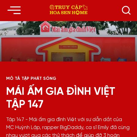
MÔ TẢ TẬP PHÁT SÓNG
MÁI ẤM GIA ĐÌNH VIỆT
TẬP 147
Tập 147 - Mái ấm gia đình Việt với sự dẫn dắt của
MC Huỳnh Lập, rapper BigDaddy, ca sĩ Emily đã cùng
nhau vượt qua các thử thách để giúp đỡ 3 hoàn