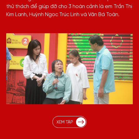
thử thách để giúp đỡ cho 3 hoàn cảnh là em Trần Thị
Kim Lanh, Huỳnh Ngọc Trúc Linh và Văn Bá Toàn.
XEM TẬP