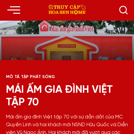
MÔ TẢ TẬP PHÁT SÓNG
MÁI ẤM GIA ĐÌNH VIỆT
TẬP 70
Mái ấm gia đình Việt tập 70 với sự dẫn dắt của MC
Quyền Linh và hai khách mời NSND Hữu Quốc và Diễn
viên Vũ Ngọc Ánh. Hai khách mời đã vượt qua các