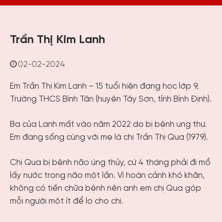
Trần Thị Kim Lanh
02-02-2024
Em Trần Thị Kim Lanh – 15 tuổi hiện đang học lớp 9,
Trường THCS Bình Tân (huyện Tây Sơn, tỉnh Bình Định).
Ba của Lanh mất vào năm 2022 do bị bệnh ung thư.
Em đang sống cùng với mẹ là chị Trần Thị Qua (1979).
Chị Qua bị bệnh não úng thủy, cứ 4 tháng phải đi mổ
lấy nước trong não một lần. Vì hoàn cảnh khó khăn,
không có tiền chữa bệnh nên anh em chị Qua góp
mỗi người một ít để lo cho chị.