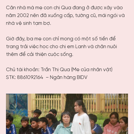
Căn nhà mà mẹ con chị Qua đang ở được xây vào
năm 2002 nên đã xuống cấp, tường cũ, mái ngói và
nhà vệ sinh tạm bợ.
Giờ đây, ba mẹ con chỉ mong có một số tiền để
trang trải việc học cho chị em Lanh và chăn nuôi
thêm để cải thiện cuộc sống.
Chủ tài khoản:
Trần Thị Qua (Mẹ của nhân vật)
STK:
8861092164 – Ngân hàng BIDV