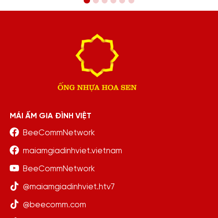
MÁI ẤM GIA ĐÌNH VIỆT
BeeCommNetwork
maiamgiadinhviet.vietnam
BeeCommNetwork
@maiamgiadinhviet.htv7
@beecomm.com