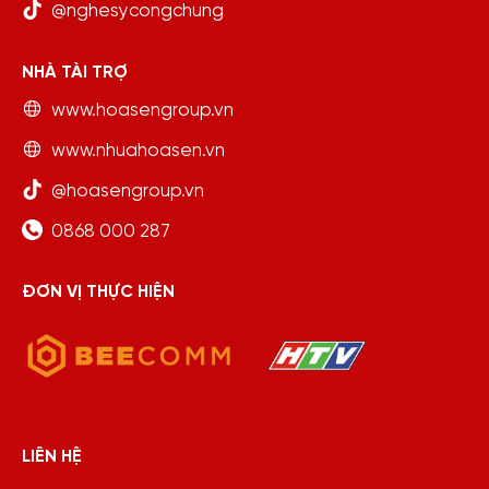
@nghesycongchung
NHÀ TÀI TRỢ
www.hoasengroup.vn
www.nhuahoasen.vn
@hoasengroup.vn
0868 000 287
ĐƠN VỊ THỰC HIỆN
LIÊN HỆ