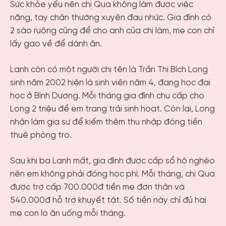
Sức khỏe yếu nên chị Qua không làm được việc
nặng, tay chân thường xuyên đau nhức. Gia đình có
2 sào ruộng cũng để cho anh của chị làm, mẹ con chỉ
lấy gạo về để dành ăn.
Lanh còn có một người chị tên là Trần Thị Bích Long
sinh năm 2002 hiện là sinh viên năm 4, đang học đại
học ở Bình Dương. Mỗi tháng gia đình chu cấp cho
Long 2 triệu để em trang trải sinh hoạt. Còn lại, Long
nhận làm gia sư để kiếm thêm thu nhập đóng tiền
thuê phòng trọ.
Sau khi ba Lanh mất, gia đình được cấp sổ hộ nghèo
nên em không phải đóng học phí. Mỗi tháng, chị Qua
được trợ cấp 700.000đ tiền mẹ đơn thân và
540.000đ hỗ trợ khuyết tật. Số tiền này chỉ đủ hai
mẹ con lo ăn uống mỗi tháng.