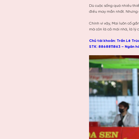
Dù cuộc sống quá nhiều thiếu
điều may mắn nhất. Nhưng c
Chính vì vậy, Mai luôn cố gắ
mà còn là cả mái nhà, là lý
Chủ tài khoản: Trần Lê Trú
STK: 8868811863 – Ngân h