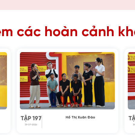
m các hoàn cảnh k
Hồ Thị Xuân Đào
TẬP 197
TẬ
31-07-2026
3