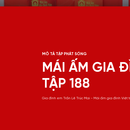
MÔ TẢ TẬP PHÁT SÓNG
MÁI ẤM GIA Đ
TẬP 188
Gia đình em Trần Lê Trúc Mai - Mái ấm gia đình Việt 