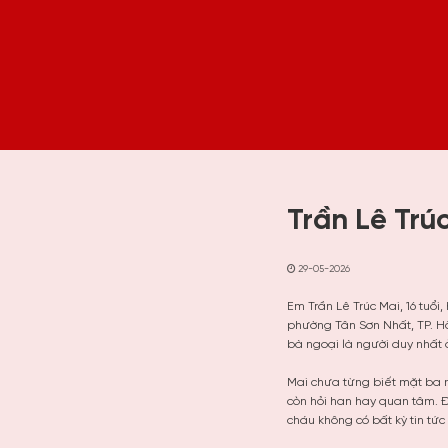
Trần Lê Trú
29-05-2026
Em Trần Lê Trúc Mai, 16 tuổ
phường Tân Sơn Nhất, TP. Hồ 
bà ngoại là người duy nhất
Mai chưa từng biết mặt ba m
còn hỏi han hay quan tâm. Đ
cháu không có bất kỳ tin tứ