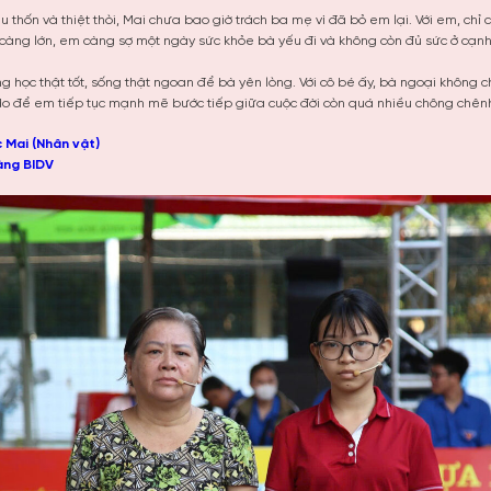
 thốn và thiệt thòi, Mai chưa bao giờ trách ba mẹ vì đã bỏ em lại. Với em, chỉ
àng lớn, em càng sợ một ngày sức khỏe bà yếu đi và không còn đủ sức ở cạn
ng học thật tốt, sống thật ngoan để bà yên lòng. Với cô bé ấy, bà ngoại không c
 do để em tiếp tục mạnh mẽ bước tiếp giữa cuộc đời còn quá nhiều chông chên
c Mai (Nhân vật)
àng BIDV