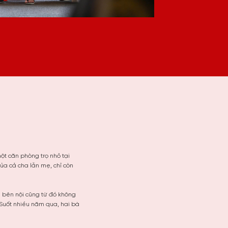
ột căn phòng trọ nhỏ tại
của cả cha lẫn mẹ, chỉ còn
h bên nội cũng từ đó không
 Suốt nhiều năm qua, hai bà