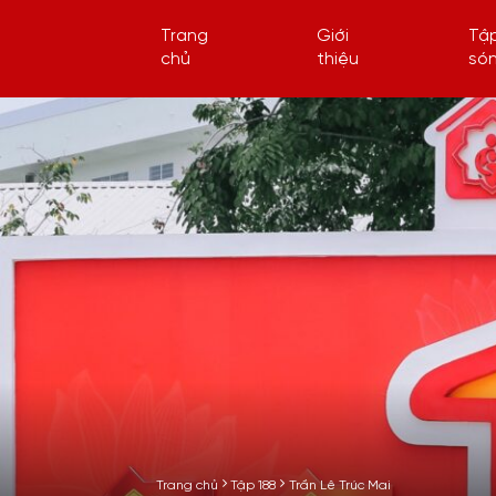
Trang
Giới
Tậ
chủ
thiệu
só
Trang chủ
Tập 188
Trần Lê Trúc Mai