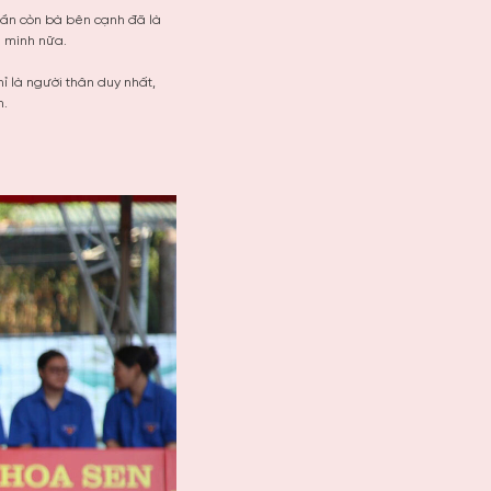
 cần còn bà bên cạnh đã là
h mình nữa.
hỉ là người thân duy nhất,
h.