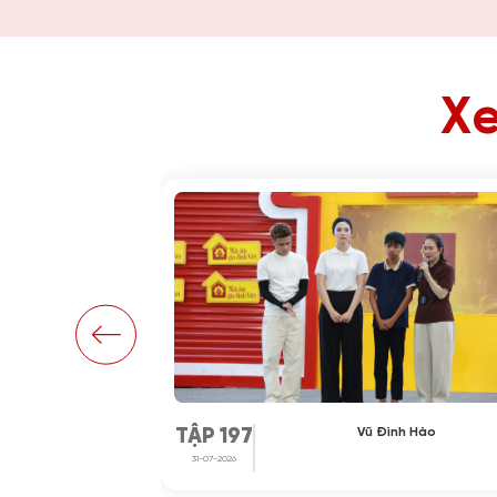
Xe
ại Quang
Vũ Đình Hào
TẬP 197
31-07-2026