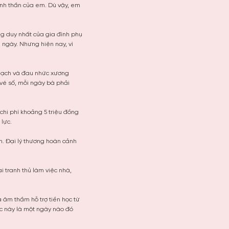
tinh thần của em. Dù vậy, em
ng duy nhất của gia đình phụ
 ngày. Nhưng hiện nay, vì
 mạch và đau nhức xương
 vé số, mỗi ngày bà phải
chi phí khoảng 5 triệu đồng
 lực.
h. Đại lý thương hoàn cảnh
 tranh thủ làm việc nhà,
 âm thầm hỗ trợ tiền học từ
lúc này là một ngày nào đó