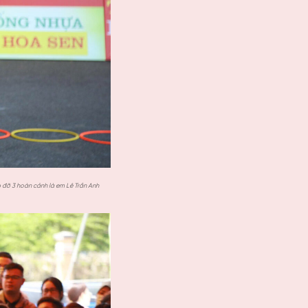
p đỡ 3 hoàn cảnh là em Lê Trần Anh