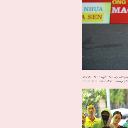
Tập 188 – Mái ấm gia đình Việt với sự
Thư, em Trần Lê Trúc Mai và em Nguyễ