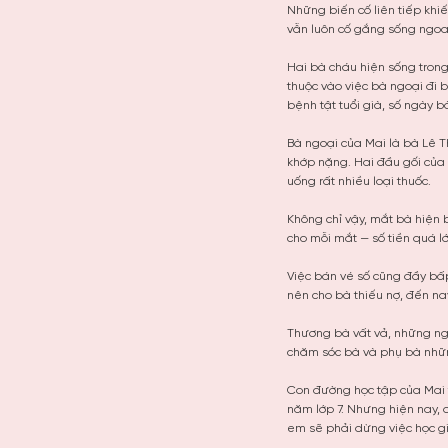
Những biến cố liên tiếp khi
vẫn luôn cố gắng sống ngoa
Hai bà cháu hiện sống trong
thuộc vào việc bà ngoại đi 
bệnh tật tuổi già, số ngày 
Bà ngoại của Mai là bà Lê T
khớp nặng. Hai đầu gối của 
uống rất nhiều loại thuốc.
Không chỉ vậy, mắt bà hiện 
cho mỗi mắt — số tiền quá lớ
Việc bán vé số cũng đầy bấp
nên cho bà thiếu nợ, đến na
Thương bà vất vả, những ngà
chăm sóc bà và phụ bà nhữn
Con đường học tập của Mai t
năm lớp 7. Nhưng hiện nay, d
em sẽ phải dừng việc học g