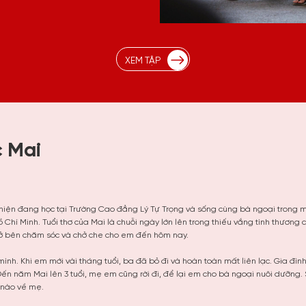
XEM TẬP
c Mai
i, hiện đang học tại Trường Cao đẳng Lý Tự Trọng và sống cùng bà ngoại trong m
Chí Minh. Tuổi thơ của Mai là chuỗi ngày lớn lên trong thiếu vắng tình thương 
 ở bên chăm sóc và chở che cho em đến hôm nay.
ình. Khi em mới vài tháng tuổi, ba đã bỏ đi và hoàn toàn mất liên lạc. Gia đìn
ến năm Mai lên 3 tuổi, mẹ em cũng rời đi, để lại em cho bà ngoại nuôi dưỡng.
c nào về mẹ.