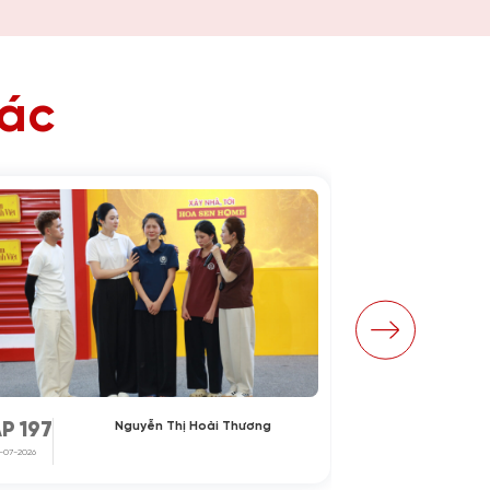
hác
Nguyễn Thị Hoài Thương
P 197
TẬP 196
1-07-2026
24-07-2026