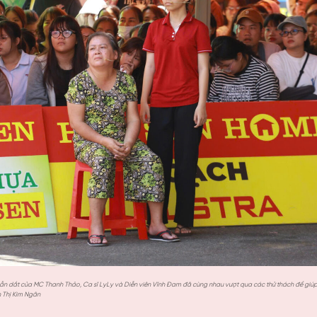
 dẫn dắt của MC Thanh Thảo, Ca sĩ LyLy và Diễn viên Vĩnh Đam đã cùng nhau vượt qua các thử thách để giú
n Thị Kim Ngân