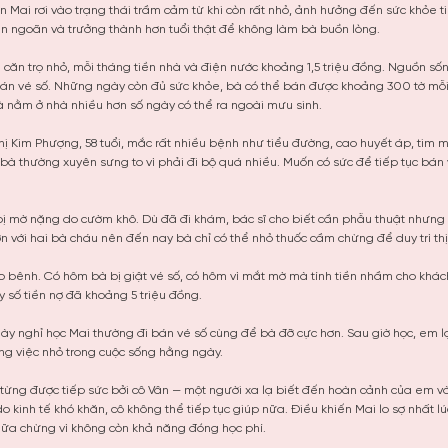
ến Mai rơi vào trạng thái trầm cảm từ khi còn rất nhỏ, ảnh hưởng đến sức khỏe 
n ngoãn và trưởng thành hơn tuổi thật để không làm bà buồn lòng.
 căn trọ nhỏ, mỗi tháng tiền nhà và điện nước khoảng 1,5 triệu đồng. Nguồn số
bán vé số. Những ngày còn đủ sức khỏe, bà có thể bán được khoảng 300 tờ mỗi
bà nằm ở nhà nhiều hơn số ngày có thể ra ngoài mưu sinh.
hị Kim Phượng, 58 tuổi, mắc rất nhiều bệnh như tiểu đường, cao huyết áp, tim
bà thường xuyên sưng to vì phải đi bộ quá nhiều. Muốn có sức để tiếp tục bán
bị mờ nặng do cườm khô. Dù đã đi khám, bác sĩ cho biết cần phẫu thuật nhưng 
n với hai bà cháu nên đến nay bà chỉ có thể nhỏ thuốc cầm chừng để duy trì thị
 bênh. Có hôm bà bị giật vé số, có hôm vì mắt mờ mà tính tiền nhầm cho khác
y số tiền nợ đã khoảng 5 triệu đồng.
y nghỉ học Mai thường đi bán vé số cùng để bà đỡ cực hơn. Sau giờ học, em lại
g việc nhỏ trong cuộc sống hằng ngày.
ừng được tiếp sức bởi cô Vân — một người xa lạ biết đến hoàn cảnh của em và
o kinh tế khó khăn, cô không thể tiếp tục giúp nữa. Điều khiến Mai lo sợ nhất 
iữa chừng vì không còn khả năng đóng học phí.