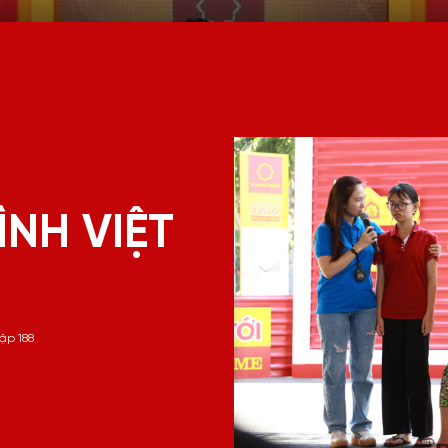
ÌNH VIỆT
tập 188