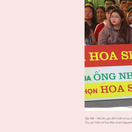
Tập 188 – Mái ấm gia đình Việt với sự
Thư, em Trần Lê Trúc Mai và em Nguyễ