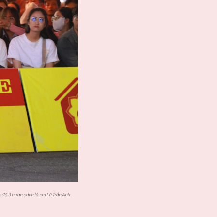
p đỡ 3 hoàn cảnh là em Lê Trần Anh