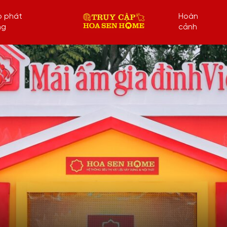
p phát
Hoàn
ng
cảnh