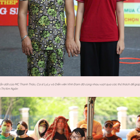
 dẫn dắt của MC Thanh Thảo, Ca sĩ LyLy và Diễn viên Vĩnh Đam đã cùng nhau vượt qua các thử thách để giú
n Thị Kim Ngân