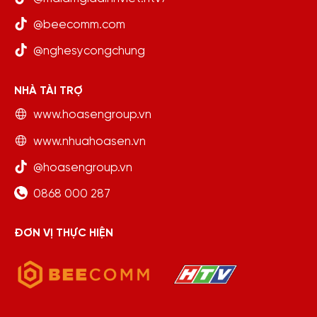
@beecomm.com
@nghesycongchung
NHÀ TÀI TRỢ
www.hoasengroup.vn
www.nhuahoasen.vn
@hoasengroup.vn
0868 000 287
ĐƠN VỊ THỰC HIỆN