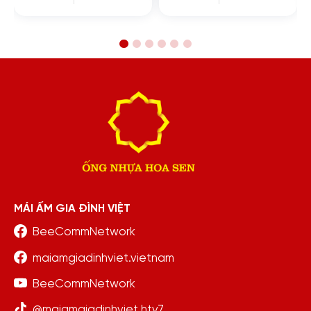
MÁI ẤM GIA ĐÌNH VIỆT
BeeCommNetwork
maiamgiadinhviet.vietnam
BeeCommNetwork
@maiamgiadinhviet.htv7