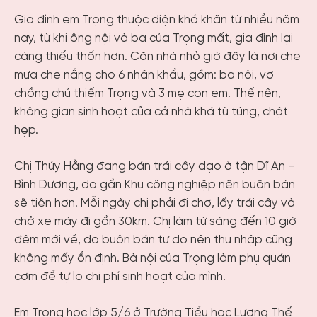
Gia đình em Trọng thuộc diện khó khăn từ nhiều năm
nay, từ khi ông nội và ba của Trọng mất, gia đình lại
càng thiếu thốn hơn. Căn nhà nhỏ giờ đây là nơi che
mưa che nắng cho 6 nhân khẩu, gồm: ba nội, vợ
chồng chú thiếm Trọng và 3 mẹ con em. Thế nên,
không gian sinh hoạt của cả nhà khá tù túng, chật
hẹp.
Chị Thúy Hằng đang bán trái cây dạo ở tận Dĩ An –
Bình Dương, do gần Khu công nghiệp nên buôn bán
sẽ tiện hơn. Mỗi ngày chị phải đi chợ, lấy trái cây và
chở xe máy đi gần 30km. Chị làm từ sáng đến 10 giờ
đêm mới về, do buôn bán tự do nên thu nhập cũng
không mấy ổn định. Bà nội của Trọng làm phụ quán
cơm để tự lo chi phí sinh hoạt của mình.
Em Trọng học lớp 5/6 ở Trường Tiểu học Lương Thế