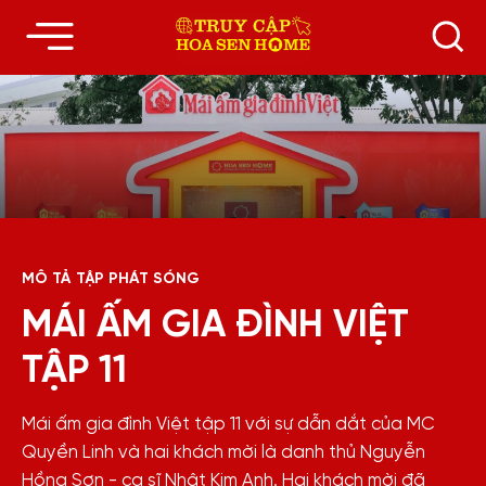
MÔ TẢ TẬP PHÁT SÓNG
MÁI ẤM GIA ĐÌNH VIỆT
TẬP 11
Mái ấm gia đình Việt tập 11 với sự dẫn dắt của MC
Quyền Linh và hai khách mời là danh thủ Nguyễn
Hồng Sơn - ca sĩ Nhật Kim Anh. Hai khách mời đã