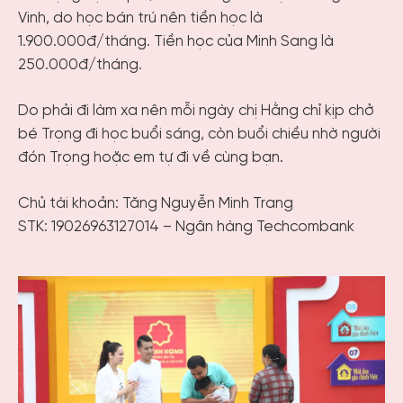
Vinh, do học bán trú nên tiền học là
1.900.000đ/tháng. Tiền học của Minh Sang là
250.000đ/tháng.
Do phải đi làm xa nên mỗi ngày chị Hằng chỉ kịp chở
bé Trọng đi học buổi sáng, còn buổi chiều nhờ người
đón Trọng hoặc em tự đi về cùng bạn.
Chủ tài khoản: Tăng Nguyễn Minh Trang
STK: 19026963127014 – Ngân hàng Techcombank