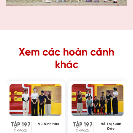
Xem các hoàn cảnh
khác
Vũ Đình Hào
Hồ Thị Xuân
TẬP 197
TẬP 197
Đào
31-07-2026
31-07-2026