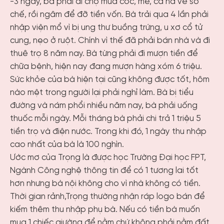
-3 ngày, bà phải đi chợ mua cóc, me, cà na về sơ
chế, rồi ngâm để đỡ tiền vốn. Bà trải qua 4 lần phải
nhập viện mổ vì bị ung thư buồng trứng, u xơ cổ tử
cung, nẹo ở ruột. Chính vì thế đã phải bán nhà và đi
thuê trọ 8 năm nay. Bà từng phải đi mượn tiền để
chữa bệnh, hiện nay đang mượn hàng xóm 6 triệu.
Sức khỏe của bà hiện tại cũng không được tốt, hôm
nào mệt trong người lại phải nghỉ làm. Bà bị tiểu
đường và nám phổi nhiều năm nay, bà phải uống
thuốc mỗi ngày. Mỗi tháng bà phải chi trả 1 triệu 5
tiền trọ và điện nước. Trong khi đó, 1 ngày thu nhập
cao nhất của bà là 100 nghìn.
Ước mơ của Trọng là được học Trường Đại học FPT,
Ngành Công nghệ thông tin để có 1 tương lai tốt
hơn nhưng bà nội không cho vì nhà không có tiền.
Thời gian rảnh,Trọng thường nhận ráp logo bán để
kiếm thêm thu nhập phụ bà. Nếu có tiền bà muốn
mua 1 chiếc giường để nằm chứ không phải nằm đất