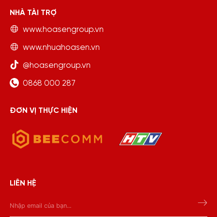
NHÀ TÀI TRỢ
www.hoasengroup.vn
www.nhuahoasen.vn
@hoasengroup.vn
0868 000 287
ĐƠN VỊ THỰC HIỆN
LIÊN HỆ