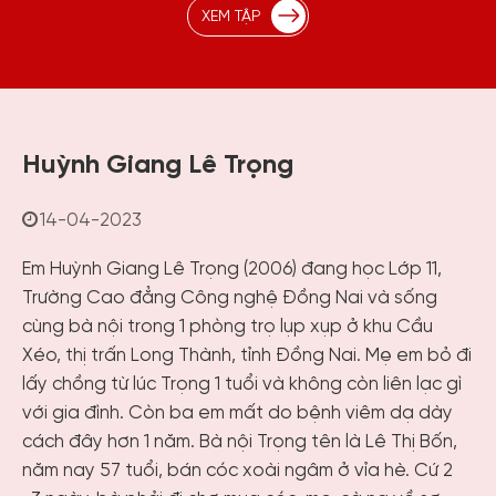
XEM TẬP
Huỳnh Giang Lê Trọng
14-04-2023
Em Huỳnh Giang Lê Trọng (2006) đang học Lớp 11,
Trường Cao đẳng Công nghệ Đồng Nai và sống
cùng bà nội trong 1 phòng trọ lụp xụp ở khu Cầu
Xéo, thị trấn Long Thành, tỉnh Đồng Nai. Mẹ em bỏ đi
lấy chồng từ lúc Trọng 1 tuổi và không còn liên lạc gì
với gia đình. Còn ba em mất do bệnh viêm dạ dày
cách đây hơn 1 năm. Bà nội Trọng tên là Lê Thị Bốn,
năm nay 57 tuổi, bán cóc xoài ngâm ở vỉa hè. Cứ 2