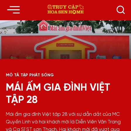
MÔ TẢ TẬP PHÁT SÓNG
MÁI ẤM GIA ĐÌNH VIỆT
TẬP 28
Mái ấm gia đình Việt tập 28 với sự dẫn dắt của MC
Quyền Linh và hai khách mời là Diễn Viên Vân Trang
và Ca Sĩ ST sơn Thạch. Hai khách mời đã vượt qua