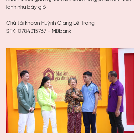
lạnh như bây giờ
Chủ tài khoản Huỳnh Giang Lê Trọng
STK: 0784315767 – MBbank