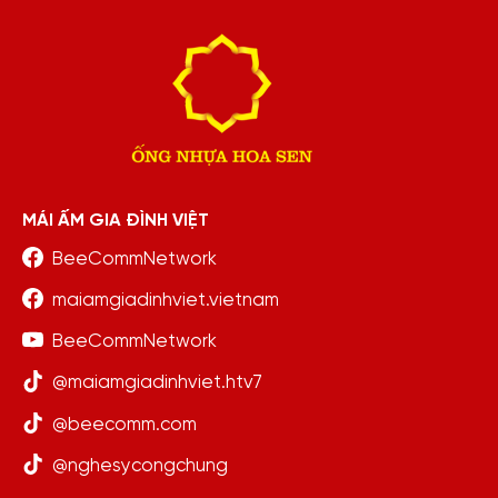
MÁI ẤM GIA ĐÌNH VIỆT
BeeCommNetwork
maiamgiadinhviet.vietnam
BeeCommNetwork
@maiamgiadinhviet.htv7
@beecomm.com
@nghesycongchung