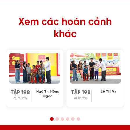
Xem các hoàn cảnh
khác
Ngô Thị Hồng
Lê Thị Vy
TẬP 198
TẬP 198
Ngọc
07-08-2026
07-08-2026