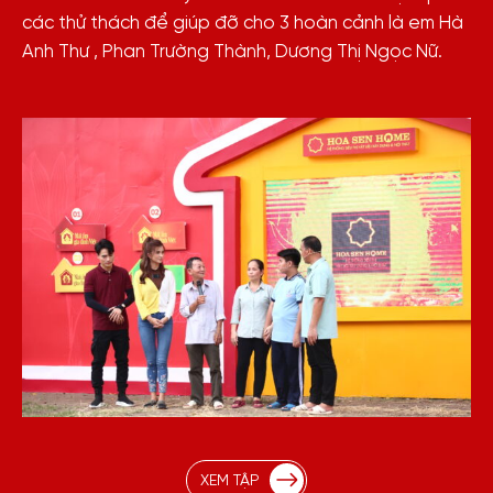
các thử thách để giúp đỡ cho 3 hoàn cảnh là em Hà
Anh Thư , Phan Trường Thành, Dương Thị Ngọc Nữ.
XEM TẬP