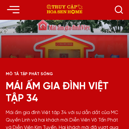
MÔ TẢ TẬP PHÁT SÓNG
MÁI ẤM GIA ĐÌNH VIỆT
TẬP 34
Mái ấm gia đình Việt tập 34 với sự dẫn dắt của MC
Quyền Linh và hai khách mời Diễn Viên Võ Tấn Phát
và Diễn Viên Kim Tuyến. Hai khách mời đã vượt qua