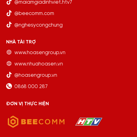
@maiamgiadinhviet.htv7
@beecomm.com
@nghesycongchung
NHÀ TÀI TRỢ
www.hoasengroup.vn
www.nhuahoasen.vn
@hoasengroup.vn
0868 000 287
ĐƠN VỊ THỰC HIỆN