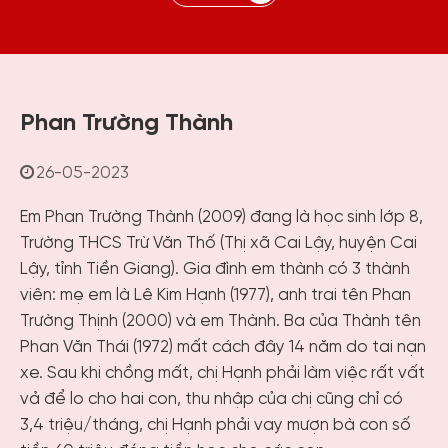
Phan Trường Thành
26-05-2023
Em Phan Trường Thành (2009) đang là học sinh lớp 8,
Trường THCS Trừ Văn Thố (Thị xã Cai Lậy, huyện Cai
Lậy, tỉnh Tiền Giang). Gia đình em thành có 3 thành
viên: mẹ em là Lê Kim Hạnh (1977), anh trai tên Phan
Trường Thịnh (2000) và em Thành. Ba của Thành tên
Phan Văn Thái (1972) mất cách đây 14 năm do tai nạn
xe. Sau khi chồng mất, chị Hạnh phải làm việc rất vất
vả để lo cho hai con, thu nhập của chị cũng chỉ có
3,4 triệu/tháng, chị Hạnh phải vay mượn bà con số