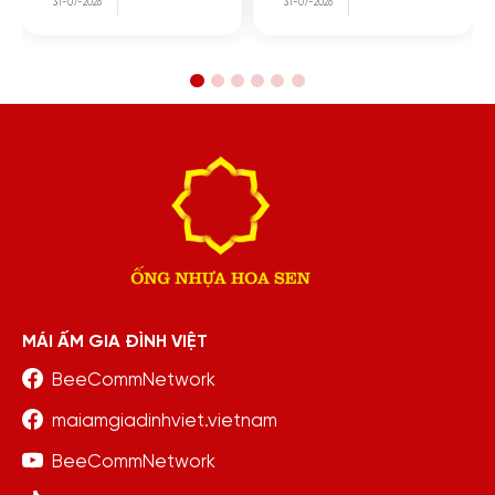
31-07-2026
31-07-2026
MÁI ẤM GIA ĐÌNH VIỆT
BeeCommNetwork
maiamgiadinhviet.vietnam
BeeCommNetwork