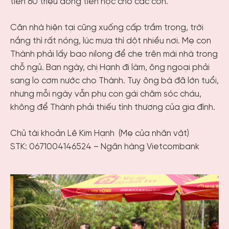
tiền 60 triệu đóng tiền học cho các con.
Căn nhà hiện tại cũng xuống cấp trầm trọng, trời
nắng thì rất nóng, lúc mưa thì dột nhiều nơi. Mẹ con
Thành phải lấy bao nilong để che trên mái nhà trong
chỗ ngủ. Ban ngày, chị Hạnh đi làm, ông ngoại phải
sang lo cơm nước cho Thành. Tuy ông bà đã lớn tuổi,
nhưng mỗi ngày vẫn phụ con gái chăm sóc cháu,
không để Thành phải thiếu tình thương của gia đình.
Chủ tài khoản Lê Kim Hạnh
(Mẹ của nhân vật)
STK: 0671004146524 – Ngân hàng Vietcombank