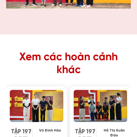
Xem các hoàn cảnh
khác
Vũ Đình Hào
Hồ Thị Xuân
TẬP 197
TẬP 197
Đào