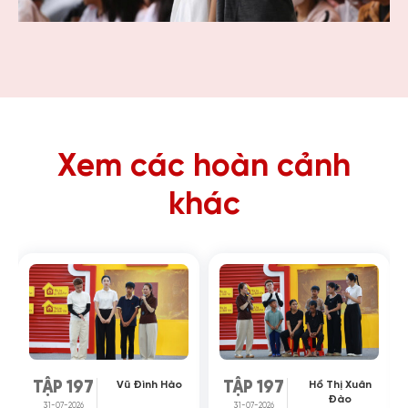
Xem các hoàn cảnh
khác
Vũ Đình Hào
Hồ Thị Xuân
TẬP 197
TẬP 197
Đào
31-07-2026
31-07-2026