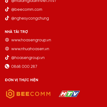
@maiamgiadinhviet.htv7
@beecomm.com
@nghesycongchung
NHÀ TÀI TRỢ
www.hoasengroup.vn
www.nhuahoasen.vn
@hoasengroup.vn
0868 000 287
ĐƠN VỊ THỰC HIỆN