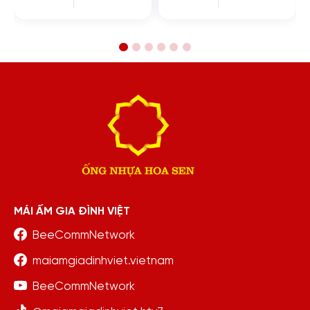
MÁI ẤM GIA ĐÌNH VIỆT
BeeCommNetwork
maiamgiadinhviet.vietnam
BeeCommNetwork