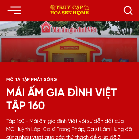
MÔ TẢ TẬP PHÁT SÓNG
MÁI ẤM GIA ĐÌNH VIỆT
TẬP 160
Tập 160 - Mái ấm gia đình Việt với sự dẫn dắt của
MC Huỳnh Lập, Ca sĩ Trang Pháp, Ca sĩ Lâm Hùng đã
cùng nhau vượt qua các thử thách để giúp đỡ 3