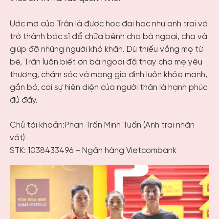
Ước mơ của Trân là được học đại học như anh trai và
trở thành bác sĩ để chữa bệnh cho bà ngoại, cha và
giúp đỡ những người khó khăn. Dù thiếu vắng mẹ từ
bé, Trân luôn biết ơn bà ngoại đã thay cha mẹ yêu
thương, chăm sóc và mong gia đình luôn khỏe mạnh,
gắn bó, coi sự hiện diện của người thân là hạnh phúc
đủ đầy.
Chủ tài khoản:Phan Trần Minh Tuấn (Anh trai nhân
vật)
STK: 1038433496 – Ngân hàng Vietcombank