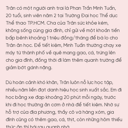
Trân có một người anh trai là Phan Trần Minh Tuấn,
20 tuổi, sinh viên năm 2 tại Trường Đại học Thể dục
Thể thao TP.HCM. Cha của Trân sức khỏe kém,
không sống cùng gia đình, chỉ gửi về một khoản tiền
bấp bênh khoảng 1 triệu đồng/tháng để bà lo cho
Trân ăn học. Để tiết kiệm, Minh Tuấn thường chạy xe
máy từ thành phố về quê mang gạo, cá, trứng lên
cho gia đình, đồng thời đi làm thêm quanh trường để
giảm bớt gánh nặng.
Dù hoàn cảnh khó khăn, Trân luôn nỗ lực học tập,
nhiều năm liền đạt danh hiệu học sinh xuất sắc. Em đi
học bằng xe đạp khoảng 20 phút mỗi ngày, trước
khi đi học thường ăn cơm ở nhà để tiết kiệm. Nhờ sự
hỗ trợ của địa phương, thầy cô và hàng xóm, gia
đình cũng có thêm gạo, cá, thịt, còn những hôm thiếu
thức ăn thì hái rau quanh nhà.