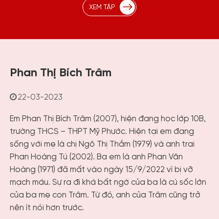
XEM TẬP
Phan Thị Bích Trâm
22-03-2023
Em Phan Thị Bích Trâm (2007), hiện đang học lớp 10B,
trường THCS – THPT Mỹ Phước. Hiện tại em đang
sống với mẹ là chị Ngô Thị Thắm (1979) và anh trai
Phan Hoàng Tú (2002). Ba em là anh Phan Văn
Hoàng (1971) đã mất vào ngày 15/9/2022 vì bị vỡ
mạch máu. Sự ra đi khá bất ngờ của ba là cú sốc lớn
của ba mẹ con Trâm. Từ đó, anh của Trâm cũng trở
nên ít nói hơn trước.