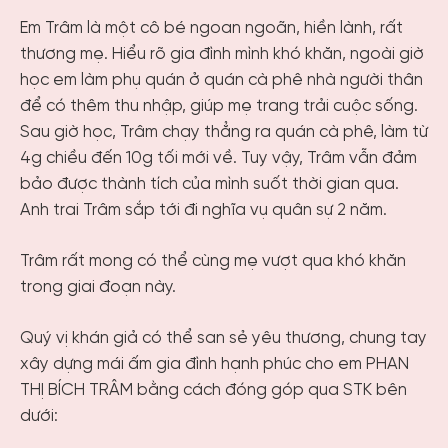
Em Trâm là một cô bé ngoan ngoãn, hiền lành, rất
thương mẹ. Hiểu rõ gia đình mình khó khăn, ngoài giờ
học em làm phụ quán ở quán cà phê nhà người thân
để có thêm thu nhập, giúp mẹ trang trải cuộc sống.
Sau giờ học, Trâm chạy thẳng ra quán cà phê, làm từ
4g chiều đến 10g tối mới về. Tuy vậy, Trâm vẫn đảm
bảo được thành tích của mình suốt thời gian qua.
Anh trai Trâm sắp tới đi nghĩa vụ quân sự 2 năm.
Trâm rất mong có thể cùng mẹ vượt qua khó khăn
trong giai đoạn này.
Quý vị khán giả có thể san sẻ yêu thương, chung tay
xây dựng mái ấm gia đình hạnh phúc cho em PHAN
THỊ BÍCH TRÂM bằng cách đóng góp qua STK bên
dưới: