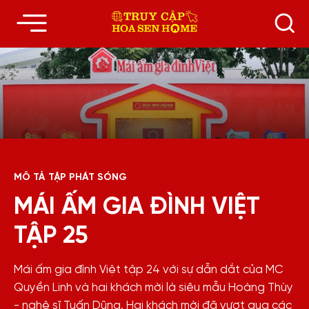
MÔ TẢ TẬP PHÁT SÓNG
MÁI ẤM GIA ĐÌNH VIỆT
TẬP 25
Mái ấm gia đình Việt tập 24 với sự dẫn dắt của MC
Quyền Linh và hai khách mời là siêu mẫu Hoàng Thùy
- nghệ sĩ Tuấn Dũng. Hai khách mời đã vượt qua các