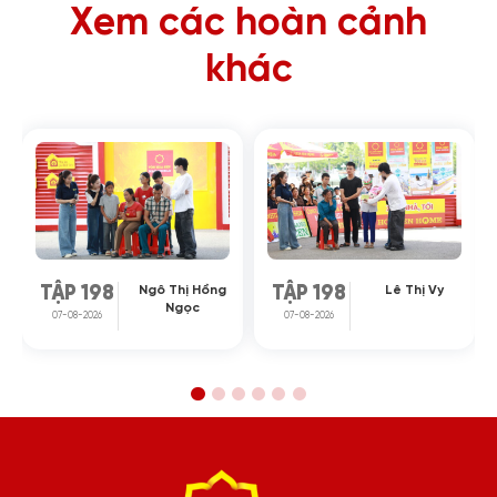
Xem các hoàn cảnh
khác
Ngô Thị Hồng
Lê Thị Vy
TẬP 198
TẬP 198
Ngọc
07-08-2026
07-08-2026