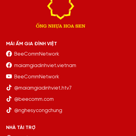
MÁI ẤM GIA ĐÌNH VIỆT
BeeCommNetwork
maiamgiadinhviet.vietnam
BeeCommNetwork
@maiamgiadinhviet.htv7
@beecomm.com
@nghesycongchung
NHÀ TÀI TRỢ