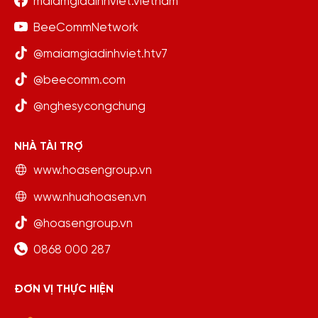
maiamgiadinhviet.vietnam
BeeCommNetwork
@maiamgiadinhviet.htv7
@beecomm.com
@nghesycongchung
NHÀ TÀI TRỢ
www.hoasengroup.vn
www.nhuahoasen.vn
@hoasengroup.vn
0868 000 287
ĐƠN VỊ THỰC HIỆN