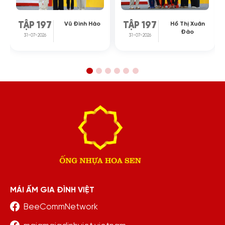
Vũ Đình Hào
Hồ Thị Xuân
TẬP 197
TẬP 197
Đào
31-07-2026
31-07-2026
MÁI ẤM GIA ĐÌNH VIỆT
BeeCommNetwork