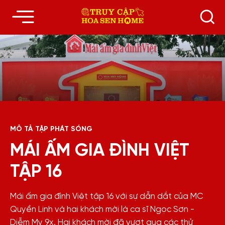
MÔ TẢ TẬP PHÁT SÓNG
MÁI ẤM GIA ĐÌNH VIỆT
TẬP 16
Mái ấm gia đình Việt tập 16 với sự dẫn dắt của MC
Quyền Linh và hai khách mời là ca sĩ Ngọc Sơn -
Diễm My 9x. Hai khách mời đã vượt qua các thử