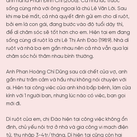
anh hai là Phan Đình Chí (2006). Cả nhà lúc trước
sống cùng nhà với ông ngoại là chú Lê Văn Lời. Sau
khi mẹ bé mất, cả nhà quyết định gửi em cho dì ruột,
bởi em là con gái, đang bước vào độ tuổi dậy thì,
để dì chăm sóc sẽ tốt hơn cho em. Hiện tại em đang
sống cùng dì ruột là chị Lê Thị Anh Đào (1989). Nhà dì
ruột và nhà ba em gần nhau nên cả nhà vẫn qua lại
chăm sóc hỏi thăm nhau bình thường.
Anh Phan Hoàng Chí Dũng sau cái chết của vợ, anh
gần như trầm cảm và hầu như không nói chuyện với
ai. Hiện tại công việc của anh khá bấp bênh, làm cửa
kính với 1 người bạn, nhưng lúc nào có việc, bạn gọi
mới đi.
Dì ruột của em, chị Đào hiện tại công việc không ổn
định, chủ yếu nội trợ ở nhà và gia công vi mạch điện
tử, thu nhập 3-4tr/tháng. Dì hiện tại cũng còn hai