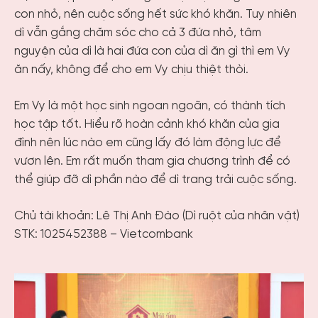
con nhỏ, nên cuộc sống hết sức khó khăn. Tuy nhiên
dì vẫn gắng chăm sóc cho cả 3 đứa nhỏ, tâm
nguyện của dì là hai đứa con của dì ăn gì thì em Vy
ăn nấy, không để cho em Vy chịu thiệt thòi.
Em Vy là một học sinh ngoan ngoãn, có thành tích
học tập tốt. Hiểu rõ hoàn cảnh khó khăn của gia
đình nên lúc nào em cũng lấy đó làm động lực để
vươn lên. Em rất muốn tham gia chương trình để có
thể giúp đỡ dì phần nào để dì trang trải cuộc sống.
Chủ tài khoản: Lê Thị Anh Đào (Dì ruột của nhân vật)
STK: 1025452388 – Vietcombank