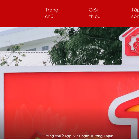
Trang
Giới
Tậ
chủ
thiệu
só
Trang chủ
Tập 19
Phạm Trường Thịnh