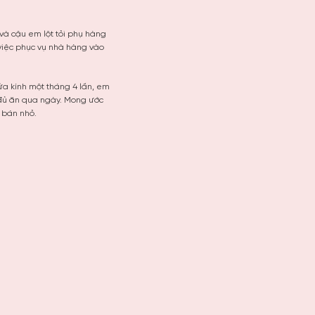
và cậu em lột tỏi phụ hàng
 việc phục vụ nhà hàng vào
ửa kính một tháng 4 lần, em
 đủ ăn qua ngày. Mong ước
 bán nhỏ.