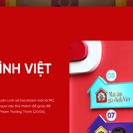
ÌNH VIỆT
uyền Linh và hai khách mời là MC
 qua các thử thách để giúp đỡ
Phạm Trường Thịnh (2006),