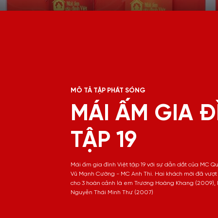
MÔ TẢ TẬP PHÁT SÓNG
MÁI ẤM GIA Đ
TẬP 19
Mái ấm gia đình Việt tập 19 với sự dẫn dắt của MC Q
Vũ Mạnh Cường - MC Anh Thi. Hai khách mời đã vượt
cho 3 hoàn cảnh là em Trương Hoàng Khang (2009), 
Nguyễn Thái Minh Thư (2007)