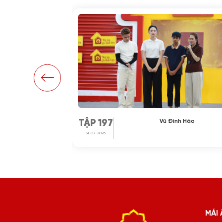
ại Quang
Vũ Đình Hào
TẬP 197
31-07-2026
MÁI 