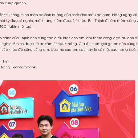
hân xung quanh.
hần trí không minh mẫn do ảnh hưởng của chất độc màu da cam. Hằng ngày, dì 
ỗi ký được 6 nghìn, mỗi tháng kiếm được 1,4 triệu. Em Thịnh đi làm thêm công
300 nghìn mỗi tuần.
àn cảnh của Thịnh nên cũng tạo điều kiện cho em làm thêm công việc lau dọn c
nghìn. Em có được hỗ trợ tầm 2 triệu/tháng. Gia đình em gói ghém nên cũng
ều sức khỏe để sống cùng em. Ước mơ của em sau này là có một cửa hàng buôn
 Thịnh
ân hàng Techcombank