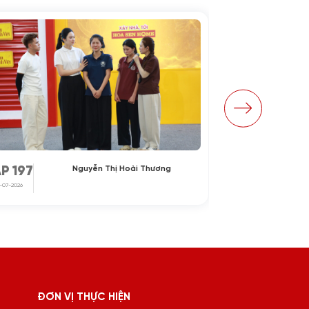
Nguyễn Thị Hoài Thương
P 197
TẬP 196
1-07-2026
24-07-2026
ĐƠN VỊ THỰC HIỆN