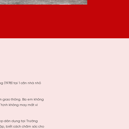
 (1978) tại 1 căn nhà nhỏ
ạn giao thông. Ba em không
Thịnh không may mất vì
iệp dân dụng tại Trường
lập, biết cách chăm sóc cho