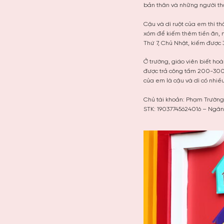
bản thân và những người t
Cậu và dì ruột của em thì t
xóm để kiếm thêm tiền ăn, m
Thứ 7, Chủ Nhật, kiếm được 
Ở trường, giáo viên biết ho
được trả công tầm 200-300 
của em là cậu và dì có nhi
Chủ tài khoản: Phạm Trường
STK: 19037745624016 – Ng