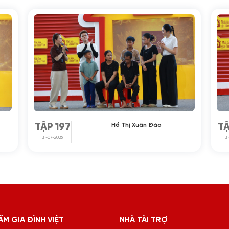
Hồ Thị Xuân Đào
TẬP 197
TẬ
31-07-2026
3
ẤM GIA ĐÌNH VIỆT
NHÀ TÀI TRỢ