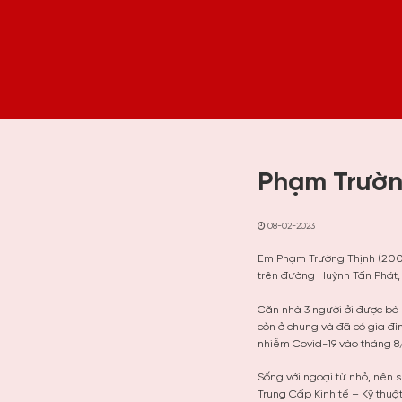
Phạm Trườn
08-02-2023
Em Phạm Trường Thịnh (2006)
trên đường Huỳnh Tấn Phát,
Căn nhà 3 người ởi được bà 
còn ở chung và đã có gia đ
nhiễm Covid-19 vào tháng 8
Sống với ngoại từ nhỏ, nên 
Trung Cấp Kinh tế – Kỹ thuậ