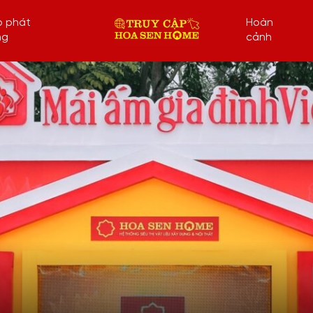
p phát
Hoàn
ng
cảnh