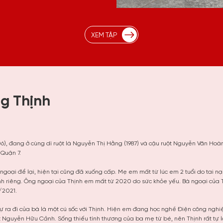
XEM TẬP
g Thịnh
, đang ở cùng dì ruột là Nguyễn Thị Hằng (1987) và cậu ruột Nguyễn Văn Hoàng
 Quận 7.
ngoại để lại, hiện tại cũng đã xuống cấp. Mẹ em mất từ lúc em 2 tuổi do tai n
ình riêng. Ông ngoại của Thịnh em mất từ 2020 do sức khỏe yếu. Bà ngoại của 
/2021.
sự ra đi của bà là một cú sốc với Thịnh. Hiện em đang học nghề Điện công ngh
t Nguyễn Hữu Cảnh. Sống thiếu tình thương của ba mẹ từ bé, nên Thịnh rất tự 