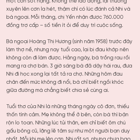
một cơn sốt nặng. Không thể lao động, lại thường
xuyên lên cơn la hét, thậm chí có lúc đánh cả Nhi và
bà ngoại. Mỗi tháng, chị Yến nhận được 760.000
đồng trợ cấp – số tiền ít ỏi để duy trì cuộc sống.
Bà ngoại Hoàng Thị Hương (sinh năm 1958) trước đây
làm thợ nề, nhưng nay tuổi cao, lại bị đau khớp nên
không còn đi làm được. Hằng ngày, bà trồng rau rồi
mang ra chợ bán. 3 giờ sáng bà đã dậy hái rau, đưa
Nhi đi học xong lại tất tả ra chợ. Những hôm đau
chân đến mức không đi nổi, bà chỉ biết ngồi khóc
giữa đường mà chẳng biết chia sẻ cùng ai.
Tuổi thơ của Nhi là những tháng ngày cô đơn, thiếu
thốn tình cảm. Mẹ không thể ở bên, còn bà thì bận
rộn lo toan. Những lúc tủi thân, em chỉ biết ôm chú
gấu bông cũ, lặng lẽ tâm sự như một người bạn duy
nhất. Mỗi khi mẹ lên cơn, Nhi rất sợ, nhưng chưa bao