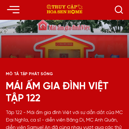
MÔ TẢ TẬP PHÁT SÓNG
MÁI ẤM GIA ĐÌNH VIỆT
TẬP 122
Tập 122 - Mái ấm gia đình Việt với sự dẫn dắt của MC
Đại Nghĩa, ca sĩ - diễn viên Băng Di, MC Anh Quân,
diễn viên Samuel An đã cùng nhau vượt qua các thử