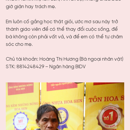
giờ giận hay trách mẹ.
Em luôn cố gắng học thật giỏi, ước mơ sau này trở
thành giáo viên để có thể thay đổi cuộc sống, để
bà không còn phải vất vả, và để em có thể tự chăm
sóc cho mẹ.
Chủ tài khoản: Hoàng Thị Hương (Bà ngoại nhân vật)
STK: 8814248429 – Ngân hàng BIDV