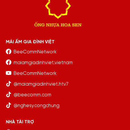
MÁI ẤM GIA ĐÌNH VIỆT
BeeCommNetwork
maiamgiadinhviet.vietnam
BeeCommNetwork
@maiamgiadinhviet.htv7
@beecomm.com
@nghesycongchung
NHÀ TÀI TRỢ