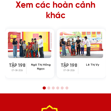
Xem các hoàn cảnh
khác
Ngô Thị Hồng
Lê Thị Vy
TẬP 198
TẬP 198
Ngọc
07-08-2026
07-08-2026