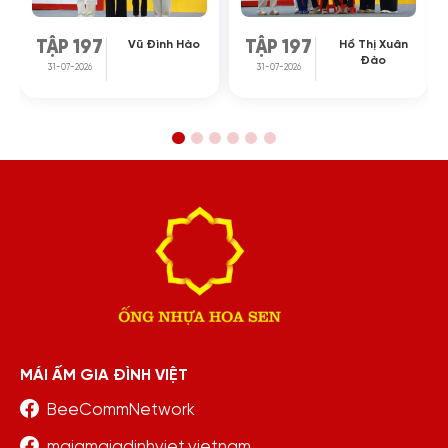
Vũ Đình Hào
Hồ Thị Xuân
TẬP 197
TẬP 197
Đào
31-07-2026
31-07-2026
MÁI ẤM GIA ĐÌNH VIỆT
BeeCommNetwork
maiamgiadinhviet.vietnam