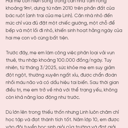
Hai mẹ con hiện sống trong căn nhà tạm rộng
khoảng 9m², dựng từ năm 2010 trên phần đất của
bác ruột (anh trai của mẹ Linh). Căn nhà nhỏ đến
mức chỉ vừa đủ đặt một chiếc giường, một chỗ để
bếp và một lối đi nhỏ, khiến sinh hoạt hằng ngày của
hai mẹ con vô cùng bất tiện.
Trước đây, mẹ em làm công việc phân loại vải vụn
thuê, thu nhập khoảng 100.000 đồng/ngày. Tuy
nhiên, từ tháng 3/2025, sức khỏe mẹ em suy giảm
đột ngột, thường xuyên ngất xỉu, được chẩn đoán
nhồi máu não và có dấu hiệu tai biến. Sau thời gian
điều trị, mẹ em trở về nhà với thể trạng yếu, không
còn khả năng lao động như trước.
Dù lớn lên trong thiếu thốn nhưng Linh luôn chăm chỉ
học tập và đạt thành tích tốt. Năm lớp 10, em được
vào đội tuyển học sinh giỏi của trường và đạt giải