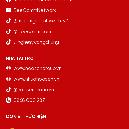
BeeCommNetwork
@maiamgiadinhviet.htv7
@beecomm.com
@nghesycongchung
NHÀ TÀI TRỢ
www.hoasengroup.vn
www.nhuahoasen.vn
@hoasengroup.vn
0868 000 287
ĐƠN VỊ THỰC HIỆN