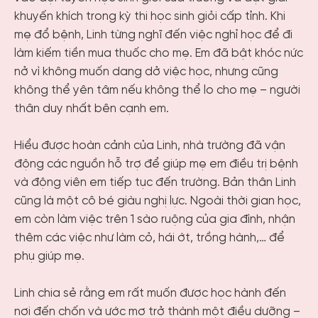
khuyến khích trong kỳ thi học sinh giỏi cấp tỉnh. Khi
mẹ đổ bệnh, Linh từng nghĩ đến việc nghỉ học để đi
làm kiếm tiền mua thuốc cho mẹ. Em đã bật khóc nức
nở vì không muốn dang dở việc học, nhưng cũng
không thể yên tâm nếu không thể lo cho mẹ – người
thân duy nhất bên cạnh em.
Hiểu được hoàn cảnh của Linh, nhà trường đã vận
động các nguồn hỗ trợ để giúp mẹ em điều trị bệnh
và động viên em tiếp tục đến trường. Bản thân Linh
cũng là một cô bé giàu nghị lực. Ngoài thời gian học,
em còn làm việc trên 1 sào ruộng của gia đình, nhận
thêm các việc như làm cỏ, hái ớt, trồng hành,… để
phụ giúp mẹ.
Linh chia sẻ rằng em rất muốn được học hành đến
nơi đến chốn và ước mơ trở thành một điều dưỡng –