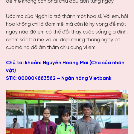
để mẹ không còn phải chịu đau đớn từng ngày.
Ước mơ của Ngân là trở thành một họa sĩ. Với em, hội
họa không chỉ là đam mê, mà còn là hy vọng để một
ngày nào đó em có thể đổi thay cuộc sống gia đình,
chăm sóc ba mẹ và bù đắp những tháng ngày cơ
cực mà họ đã âm thầm chịu đựng vì em.
Chủ tài khoản: Nguyễn Hoàng Mai (Cha của nhân
vật)
STK: 000004883582 – Ngân hàng Vietbank