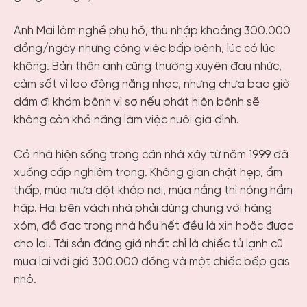
Anh Mai làm nghề phụ hồ, thu nhập khoảng 300.000
đồng/ngày nhưng công việc bấp bênh, lúc có lúc
không. Bản thân anh cũng thường xuyên đau nhức,
cảm sốt vì lao động nặng nhọc, nhưng chưa bao giờ
dám đi khám bệnh vì sợ nếu phát hiện bệnh sẽ
không còn khả năng làm việc nuôi gia đình.
Cả nhà hiện sống trong căn nhà xây từ năm 1999 đã
xuống cấp nghiêm trọng. Không gian chật hẹp, ẩm
thấp, mùa mưa dột khắp nơi, mùa nắng thì nóng hầm
hập. Hai bên vách nhà phải dùng chung với hàng
xóm, đồ đạc trong nhà hầu hết đều là xin hoặc được
cho lại. Tài sản đáng giá nhất chỉ là chiếc tủ lạnh cũ
mua lại với giá 300.000 đồng và một chiếc bếp gas
nhỏ.