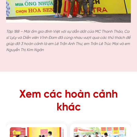
Tập 188 – Mái ấm gia đình Việt với sự dẫn dắt của MC Thanh Thảo, Ca
sĩ LyLy và Diễn viên Vĩnh Đam đã cùng nhau vượt qua các thử thách để
giúp đỡ 3 hoàn cảnh là em Lê Trần Anh Thư, em Trần Lê Trúc Mai và em
Nguyễn Thị Kim Ngân
Xem các hoàn cảnh
khác