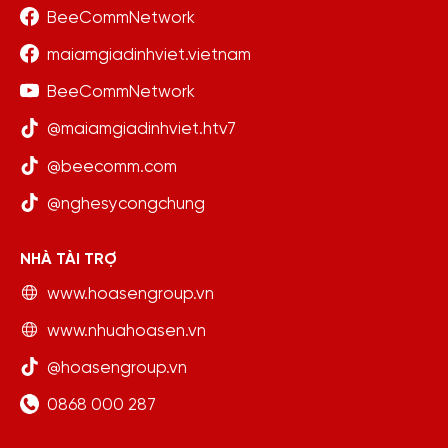
BeeCommNetwork
maiamgiadinhviet.vietnam
BeeCommNetwork
@maiamgiadinhviet.htv7
@beecomm.com
@nghesycongchung
NHÀ TÀI TRỢ
www.hoasengroup.vn
www.nhuahoasen.vn
@hoasengroup.vn
0868 000 287