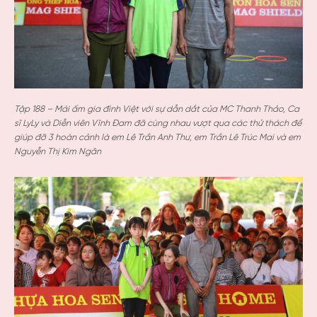
Tập 188 – Mái ấm gia đình Việt với sự dẫn dắt của MC Thanh Thảo, Ca
sĩ LyLy và Diễn viên Vĩnh Đam đã cùng nhau vượt qua các thử thách để
giúp đỡ 3 hoàn cảnh là em Lê Trần Anh Thư, em Trần Lê Trúc Mai và em
Nguyễn Thị Kim Ngân