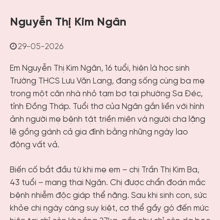
Nguyễn Thị Kim Ngân
29-05-2026
Em Nguyễn Thị Kim Ngân, 16 tuổi, hiện là học sinh
Trường THCS Lưu Văn Lang, đang sống cùng ba mẹ
trong một căn nhà nhỏ tạm bợ tại phường Sa Đéc,
tỉnh Đồng Tháp. Tuổi thơ của Ngân gắn liền với hình
ảnh người mẹ bệnh tật triền miên và người cha lặng
lẽ gồng gánh cả gia đình bằng những ngày lao
động vất vả.
Biến cố bắt đầu từ khi mẹ em – chị Trần Thị Kim Ba,
43 tuổi – mang thai Ngân. Chị được chẩn đoán mắc
bệnh nhiễm độc giáp thể nặng. Sau khi sinh con, sức
khỏe chị ngày càng suy kiệt, cơ thể gầy gò đến mức