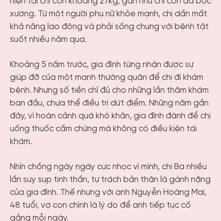
hiện tại chỉ còn khoảng 27kg, gần như chỉ còn da bọc
xương. Từ một người phụ nữ khỏe mạnh, chị dần mất
khả năng lao động và phải sống chung với bệnh tật
suốt nhiều năm qua.
Khoảng 5 năm trước, gia đình từng nhận được sự
giúp đỡ của một mạnh thường quân để chị đi khám
bệnh. Nhưng số tiền chỉ đủ cho những lần thăm khám
ban đầu, chưa thể điều trị dứt điểm. Những năm gần
đây, vì hoàn cảnh quá khó khăn, gia đình đành để chị
uống thuốc cầm chừng mà không có điều kiện tái
khám.
Nhìn chồng ngày ngày cực nhọc vì mình, chị Ba nhiều
lần suy sụp tinh thần, tự trách bản thân là gánh nặng
của gia đình. Thế nhưng với anh Nguyễn Hoàng Mai,
48 tuổi, vợ con chính là lý do để anh tiếp tục cố
gắng mỗi ngày.