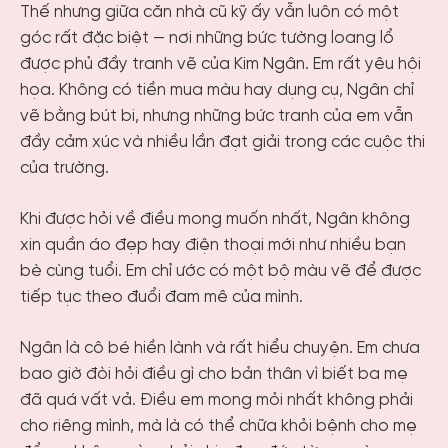
Thế nhưng giữa căn nhà cũ kỹ ấy vẫn luôn có một
góc rất đặc biệt — nơi những bức tường loang lổ
được phủ đầy tranh vẽ của Kim Ngân. Em rất yêu hội
họa. Không có tiền mua màu hay dụng cụ, Ngân chỉ
vẽ bằng bút bi, nhưng những bức tranh của em vẫn
đầy cảm xúc và nhiều lần đạt giải trong các cuộc thi
của trường.
Khi được hỏi về điều mong muốn nhất, Ngân không
xin quần áo đẹp hay điện thoại mới như nhiều bạn
bè cùng tuổi. Em chỉ ước có một bộ màu vẽ để được
tiếp tục theo đuổi đam mê của mình.
Ngân là cô bé hiền lành và rất hiểu chuyện. Em chưa
bao giờ đòi hỏi điều gì cho bản thân vì biết ba mẹ
đã quá vất vả. Điều em mong mỏi nhất không phải
cho riêng mình, mà là có thể chữa khỏi bệnh cho mẹ