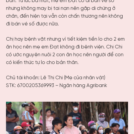
bán. Từ lúc ba mất, mẹ em Đạt có đi bán vé số
nhưng không may bị tai nạn nên gặp di chứng ở
chân, đến hiện tại vẫn còn chấn thương nên không
đi bán vé số được nữa.
Chị hay bệnh vặt nhưng vì tiết kiệm tiền lo cho 2 em
ăn học nên mẹ em Đạt không đi bệnh viện. Chị Chi
có ước nguyện nuôi 2 con ăn học nên người để con
có kiến thức tự lo cho bản thân.
Chủ tài khoản: Lê Thị Chi (Mẹ của nhân vật)
STK: 6700205369993 – Ngân hàng Agribank