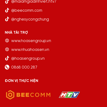
@maiamgiadinhviet.htv7
@beecomm.com
@nghesycongchung
NHÀ TÀI TRỢ
www.hoasengroup.vn
www.nhuahoasen.vn
@hoasengroup.vn
0868 000 287
ĐƠN VỊ THỰC HIỆN