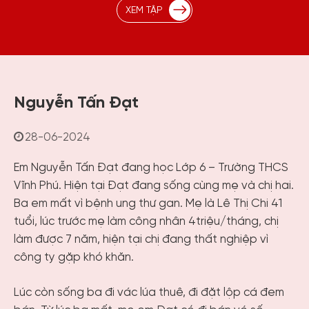
XEM TẬP
Nguyễn Tấn Đạt
28-06-2024
Em Nguyễn Tấn Đạt đang học Lớp 6 – Trường THCS
Vĩnh Phú. Hiện tại Đạt đang sống cùng mẹ và chị hai.
Ba em mất vì bệnh ung thư gan. Mẹ là Lê Thị Chi 41
tuổi, lúc trước mẹ làm công nhân 4triệu/tháng, chị
làm được 7 năm, hiện tại chị đang thất nghiệp vì
công ty gặp khó khăn.
Lúc còn sống ba đi vác lúa thuê, đi đặt lộp cá đem