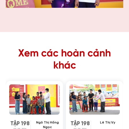
Xem các hoàn cảnh
khác
Ngô Thị Hồng
Lê Thị Vy
TẬP 198
TẬP 198
Ngọc