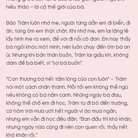
hiếu thảo – là cả thế giới của bà.
Bảo Trâm luôn nhớ mẹ, người từng dẫn em đi biển, đi
ăn, từng ôm em thật chặt. Khi nhớ mẹ, em lại lặng lẽ
lấy hình mẹ ra xem, để vơi đi nỗi cô đơn. Em hay thấy
bà ngồi khóc một mình, nên luôn chạy đến ôm bà an
ủi. Nhưng khi bản thân buồn, Trâm lại giấu kín, không
dám để bà biết, vì “sợ bà buồn”.
“Con thương bà hết tấm lòng của con luôn” – Trâm
nói một cách chân thành. Mỗi tối em không thể ngủ
nếu không có bà nằm cạnh. Những ngày bà đau,
không thể chở em đi học, Trâm tự đi bộ đến trường,
có hôm trời mưa ướt hết người vì áo mưa ngắn,
nhưng em vẫn đi học đều đặn. “Ban đầu thì khó khăn,
nhưng ngày nào cũng đi nên con quen rồi, thấy hết
khó khăn rồi.”