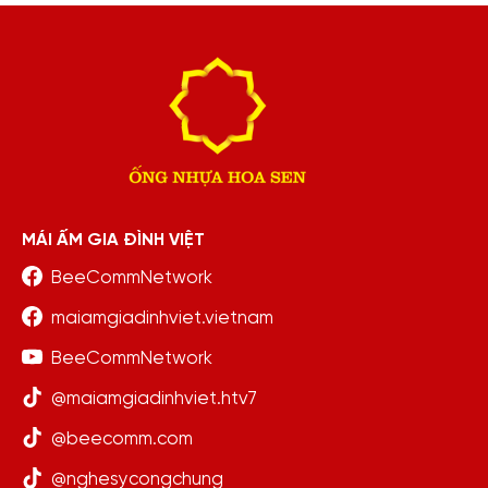
MÁI ẤM GIA ĐÌNH VIỆT
BeeCommNetwork
maiamgiadinhviet.vietnam
BeeCommNetwork
@maiamgiadinhviet.htv7
@beecomm.com
@nghesycongchung