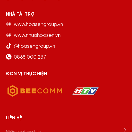
NHÀ TÀI TRỢ
www.hoasengroup.vn
www.nhuahoasen.vn
@hoasengroup.vn
0868 000 287
ĐƠN VỊ THỰC HIỆN
LIÊN HỆ