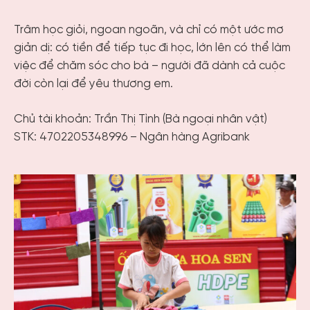
Trâm học giỏi, ngoan ngoãn, và chỉ có một ước mơ
giản dị: có tiền để tiếp tục đi học, lớn lên có thể làm
việc để chăm sóc cho bà – người đã dành cả cuộc
đời còn lại để yêu thương em.
Chủ tài khoản: Trần Thị Tình (Bà ngoại nhân vật)
STK: 4702205348996 – Ngân hàng Agribank