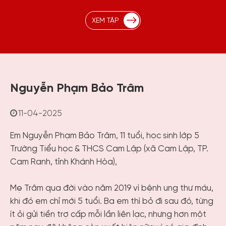
XEM TẬP
Nguyễn Phạm Bảo Trâm
11-04-2025
Em Nguyễn Phạm Bảo Trâm, 11 tuổi, học sinh lớp 5
Trường Tiểu học & THCS Cam Lập (xã Cam Lập, TP.
Cam Ranh, tỉnh Khánh Hòa),
Mẹ Trâm qua đời vào năm 2019 vì bệnh ung thư máu,
khi đó em chỉ mới 5 tuổi. Ba em thì bỏ đi sau đó, từng
ít ỏi gửi tiền trợ cấp mỗi lần liên lạc, nhưng hơn một