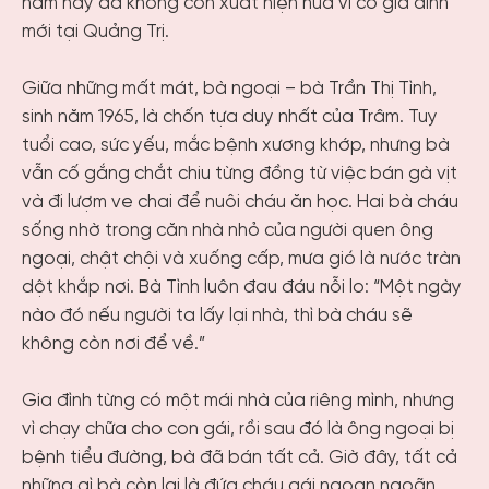
năm nay đã không còn xuất hiện nữa vì có gia đình
mới tại Quảng Trị.
Giữa những mất mát, bà ngoại – bà Trần Thị Tình,
sinh năm 1965, là chốn tựa duy nhất của Trâm. Tuy
tuổi cao, sức yếu, mắc bệnh xương khớp, nhưng bà
vẫn cố gắng chắt chiu từng đồng từ việc bán gà vịt
và đi lượm ve chai để nuôi cháu ăn học. Hai bà cháu
sống nhờ trong căn nhà nhỏ của người quen ông
ngoại, chật chội và xuống cấp, mưa gió là nước tràn
dột khắp nơi. Bà Tình luôn đau đáu nỗi lo: “Một ngày
nào đó nếu người ta lấy lại nhà, thì bà cháu sẽ
không còn nơi để về.”
Gia đình từng có một mái nhà của riêng mình, nhưng
vì chạy chữa cho con gái, rồi sau đó là ông ngoại bị
bệnh tiểu đường, bà đã bán tất cả. Giờ đây, tất cả
những gì bà còn lại là đứa cháu gái ngoan ngoãn,