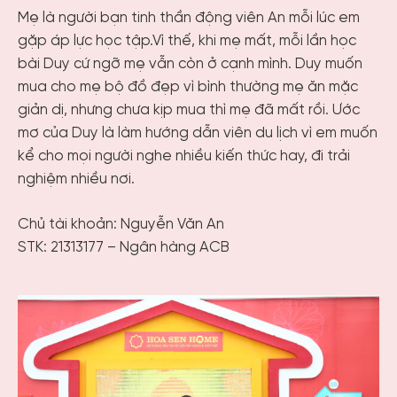
Mẹ là người bạn tinh thần động viên An mỗi lúc em
gặp áp lực học tập.Vì thế, khi mẹ mất, mỗi lần học
bài Duy cứ ngỡ mẹ vẫn còn ở cạnh mình. Duy muốn
mua cho mẹ bộ đồ đẹp vì bình thường mẹ ăn mặc
giản dị, nhưng chưa kịp mua thì mẹ đã mất rồi. Ước
mơ của Duy là làm hướng dẫn viên du lịch vì em muốn
kể cho mọi người nghe nhiều kiến thức hay, đi trải
nghiệm nhiều nơi.
Chủ tài khoản: Nguyễn Văn An
STK: 21313177 – Ngân hàng ACB