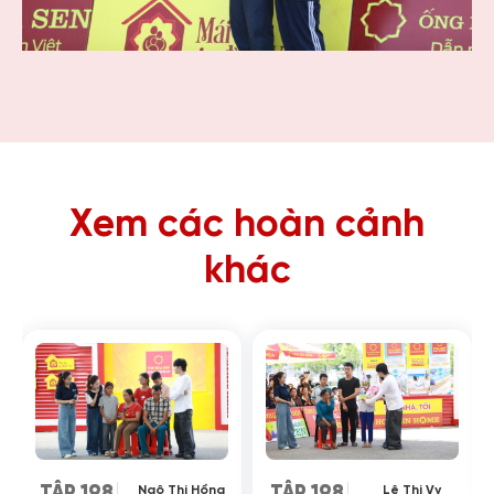
Xem các hoàn cảnh
khác
Ngô Thị Hồng
Lê Thị Vy
TẬP 198
TẬP 198