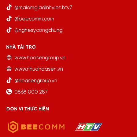
@maiamgiadinhviet.htv7
@beecomm.com
@nghesycongchung
NHÀ TÀI TRỢ
www.hoasengroup.vn
www.nhuahoasen.vn
@hoasengroup.vn
0868 000 287
ĐƠN VỊ THỰC HIỆN