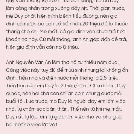
quý vào tháng 10/2021. Lúc còn sống, mẹ An Duy
làm công nhân trong xưởng dây nịt. Thời gian trước,
mẹ Duy phát hiện mình bệnh tiểu đường, nên gia
đình có mượn bà con số tiền hơn 20 triệu để lo thuốc
thang cho chị. Mẹ mất, cả gia đình vẫn chưa trả hết
khoản nợ này. Cứ mỗi tháng, anh An góp dần để trả,
hiện gia đình vẫn còn nợ 8 triệu.
Anh Nguyễn Văn An làm thợ hồ từ nhiều năm qua.
Công việc này tuy đủ để mưu sinh nhưng lại không ổn
định. Tiền nhà và điện nước mỗi tháng là 2,5 triệu.
Tiền học của em Duy là 2 triệu/năm. Cha đi làm, Duy
đi học, nên hai cha con chỉ ăn cơm chung được mỗi
buổi tối. Lúc trước, mẹ Duy là người dạy em làm việc
nhà, tự chăm sóc bản thân. Thế nên từ khi mẹ mất,
Duy rất tự lập, em tự giác làm việc nhà và phụ giúp
ba một số việc lặt vặt.