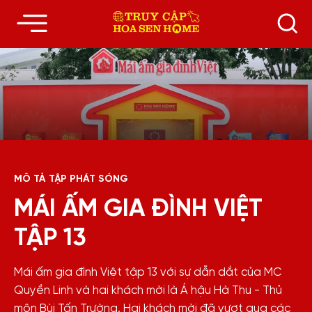
MÔ TẢ TẬP PHÁT SÓNG
MÁI ẤM GIA ĐÌNH VIỆT
TẬP 13
Mái ấm gia đình Việt tập 13 với sự dẫn dắt của MC
Quyền Linh và hai khách mời là Á hậu Hà Thu - Thủ
môn Bùi Tấn Trường. Hai khách mời đã vượt qua các