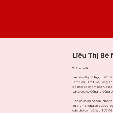
Liêu Thị Bé
15-03-2023
Em Liêu Thị Bé Ngọc (2010) 
Đức Hoà, Đức Huệ, Long An. 
để ông bà chăm sóc. Cô bé 
sáng cho có đồng ra đồng v
Nhà có sổ hộ nghèo, hiện tạ
lại thêm không có đất đai c
cấp cho con, cũng chỉ đủ để