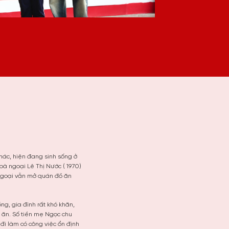
hác, hiện đang sinh sống ở
à ngoại Lê Thị Nước ( 1970)
 ngoại vẫn mở quán đồ ăn
g, gia đình rất khó khăn,
g ăn. Số tiền mẹ Ngọc chu
đi làm có công việc ổn định