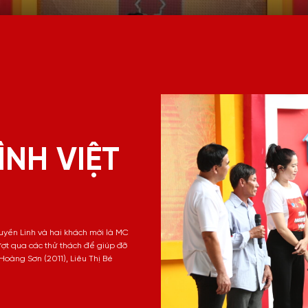
ÌNH VIỆT
uyền Linh và hai khách mời là MC
ượt qua các thử thách để giúp đỡ
oàng Sơn (2011), Liêu Thị Bé