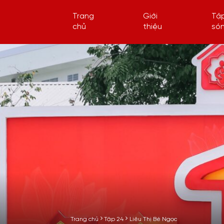
Trang
Giới
Tậ
chủ
thiệu
só
Trang chủ
Tập 24
Liêu Thị Bé Ngọc