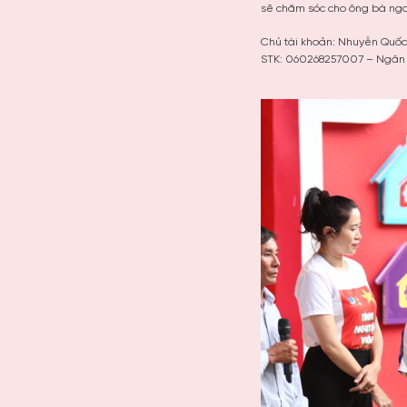
sẽ chăm sóc cho ông bà ngoạ
Chủ tài khoản: Nhuyễn Quốc
STK: 060268257007 – Ngâ