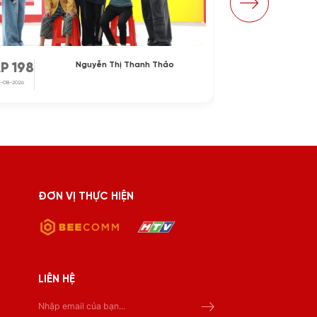
Nguyễn Thị Thanh Thảo
P 198
TẬP 197
-08-2026
31-07-2026
ĐƠN VỊ THỰC HIỆN
LIÊN HỆ