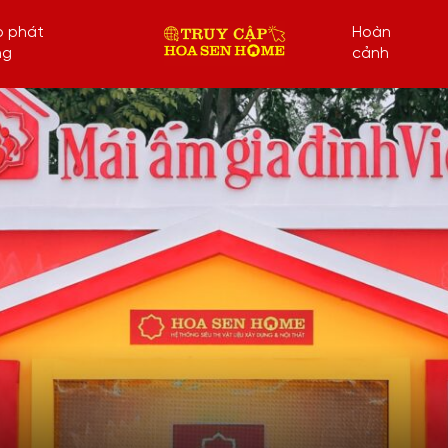
p phát
Hoàn
ng
cảnh