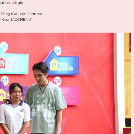
i lúc tuổi già.
 Dũng (Cậu của nhân vật)
n hàng SACOMBANK