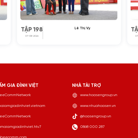
Lê Thị Vy
TẬP 198
TẬ
07-08-2026
07
ẤM GIA ĐÌNH VIỆT
NHÀ TÀI TRỢ
eeCommNetwork
www.hoasengroup.vn
aiamgiadinhviet.vietnam
www.nhuahoasen.vn
eeCommNetwork
@hoasengroup.vn
maiamgiadinhviet.htv7
0868 000 287
beecomm.com