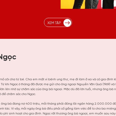
XEM TẬP
 Ngọc
mồ côi cha từ bé. Cha em mất vì bệnh ung thư, mẹ đi làm ở xa và có gia đình k
Từ khi Ngọc 6 tháng đã được mẹ gửi cho ông ngoại Nguyễn Văn Quá (1969) và b
lớn lên nhờ sự chăm sóc của ông bà ngoại. Mặc dù đã lớn tuổi, nhưng ông bà
ô để chăm sóc cho Ngọc.
i ông bà đang nợ 400 triệu, mỗi tháng phải đóng lãi ngân hàng 2.000.000 đồn
anh tác. Vì vậy, mỗi ngày ông bà đều phải cố gắng làm việc để lo cho ba miện
 lo phí sinh hoạt cho gia đình. Ngọc rất thương ông bà ngoại, em muốn sau này 