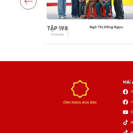
Hoài Thương
Ngô Thị Hồng Ngọc
TẬP 198
07-08-2026
MÁI 
B
m
B
@
@