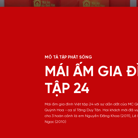
MÔ TẢ TẬP PHÁT SÓNG
MÁI ẤM GIA Đ
TẬP 24
Mái ấm gia đình Việt tập 24 với sự dẫn dắt của MC Q
Quỳnh Hoa - ca sĩ Tăng Duy Tân. Hai khách mời đã v
cho 3 hoàn cảnh là em Nguyễn Đăng Khoa (2011), Lê H
Ngọc (2010)