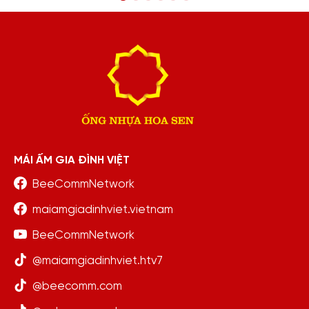
MÁI ẤM GIA ĐÌNH VIỆT
BeeCommNetwork
maiamgiadinhviet.vietnam
BeeCommNetwork
@maiamgiadinhviet.htv7
@beecomm.com