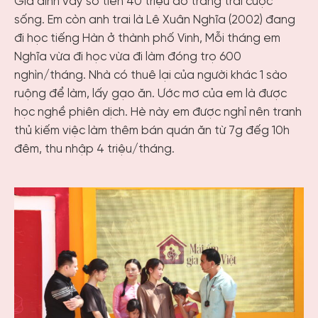
Gia đình vay số tiền 40 triệu do trang trải cuộc
sống. Em còn anh trai là Lê Xuân Nghĩa (2002) đang
đi học tiếng Hàn ở thành phố Vinh, Mỗi tháng em
Nghĩa vừa đi học vừa đi làm đóng trọ 600
nghìn/tháng. Nhà có thuê lại của người khác 1 sào
ruộng để làm, lấy gạo ăn. Ước mơ của em là được
học nghề phiên dịch. Hè này em được nghỉ nên tranh
thủ kiếm việc làm thêm bán quán ăn từ 7g đếg 10h
đêm, thu nhập 4 triệu/tháng.