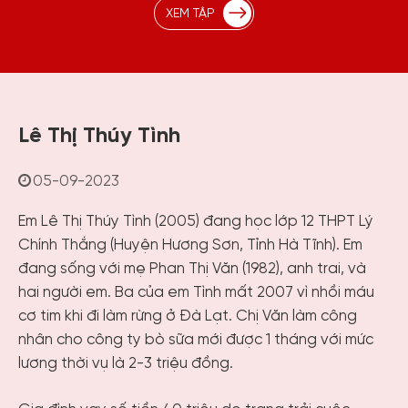
XEM TẬP
Lê Thị Thúy Tình
05-09-2023
Em Lê Thị Thúy Tình (2005) đang học lớp 12 THPT Lý
Chính Thắng (Huyện Hương Sơn, Tỉnh Hà Tĩnh). Em
đang sống với mẹ Phan Thị Văn (1982), anh trai, và
hai người em. Ba của em Tình mất 2007 vì nhồi máu
cơ tim khi đi làm rừng ở Đà Lạt. Chị Văn làm công
nhân cho công ty bò sữa mới được 1 tháng với mức
lương thời vụ là 2-3 triệu đồng.