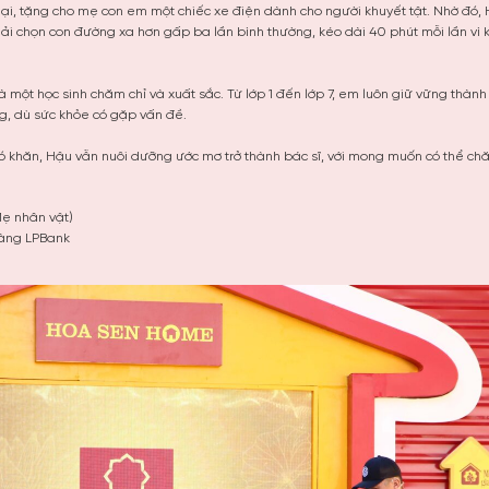
i, tặng cho mẹ con em một chiếc xe điện dành cho người khuyết tật. Nhờ đó,
phải chọn con đường xa hơn gấp ba lần bình thường, kéo dài 40 phút mỗi lần vì
à một học sinh chăm chỉ và xuất sắc. Từ lớp 1 đến lớp 7, em luôn giữ vững thành 
ng, dù sức khỏe có gặp vấn đề.
ó khăn, Hậu vẫn nuôi dưỡng ước mơ trở thành bác sĩ, với mong muốn có thể ch
Mẹ nhân vật)
hàng LPBank