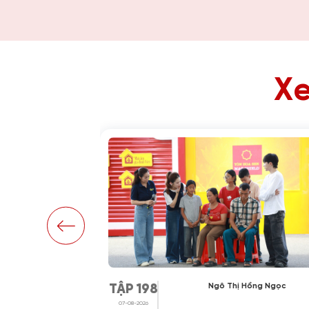
Xe
Hoài Thương
Ngô Thị Hồng Ngọc
TẬP 198
07-08-2026