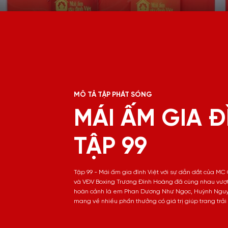
MÔ TẢ TẬP PHÁT SÓNG
MÁI ẤM GIA Đ
TẬP 99
Tập 99 - Mái ấm gia đình Việt với sự dẫn dắt của M
và VĐV Boxing Trương Đình Hoàng đã cùng nhau vượt
hoàn cảnh là em Phan Dương Như Ngọc, Huỳnh Nguy
mang về nhiều phần thưởng có giá trị giúp trang trải