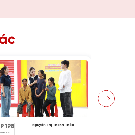
hác
Nguyễn Thị Thanh Thảo
P 198
TẬP 197
-08-2026
31-07-2026