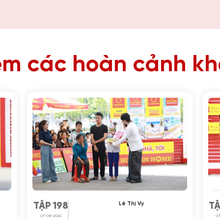
m các hoàn cảnh k
Lê Thị Vy
TẬP 198
TẬ
07-08-2026
07