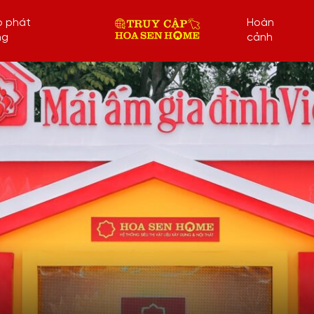
p phát
Hoàn
ng
cảnh