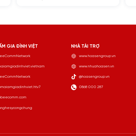
ẤM GIA ĐÌNH VIỆT
NHÀ TÀI TRỢ
eeCommNetwork
www.hoasengroup.vn
aiamgiadinhviet.vietnam
www.nhuahoasen.vn
eeCommNetwork
@hoasengroup.vn
maiamgiadinhviet.htv7
0868 000 287
beecomm.com
nghesycongchung