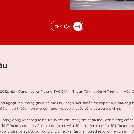
XEM TẬP
ậu
012, hiện đang học tại Trường THCS Vĩnh Thuận Tây, huyện Vị Thủy, tỉnh Hậu 
à ngoại. Mỗi tháng gia đình em Hậu nhận một khoản trợ cấp từ địa phương là 
để chi trả thuốc men cho bà ngoại và duy trì cuộc sống của cả gia đình.
sự năng động và thông minh. Khi bước vào lớp 6, em nhận thấy con đường đến 
để điều này cản trở việc học của mình, Hậu đã tìm kiếm sự giúp đỡ trên mạng.
 vọng sẽ nhận được sự hỗ trợ cho chiếc xe lăn điện cần thiết cho mẹ con em.