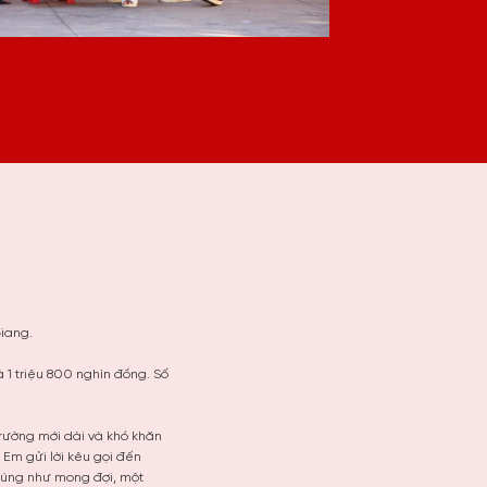
Giang.
1 triệu 800 nghìn đồng. Số
trường mới dài và khó khăn
 Em gửi lời kêu gọi đến
 Đúng như mong đợi, một