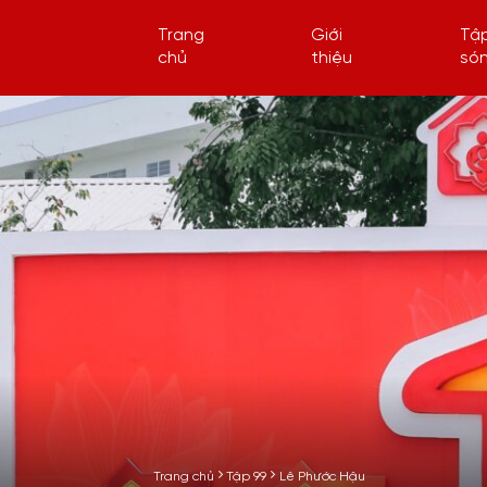
Trang
Giới
Tậ
chủ
thiệu
só
Trang chủ
Tập 99
Lê Phước Hậu