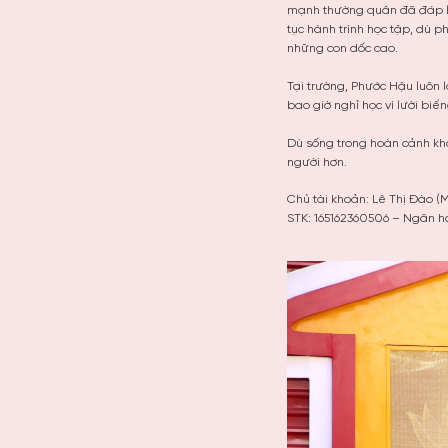
mạnh thường quân đã đáp lạ
tục hành trình học tập, dù 
những con dốc cao.
Tại trường, Phước Hậu luôn l
bao giờ nghỉ học vì lười biế
Dù sống trong hoàn cảnh kh
người hơn.
Chủ tài khoản: Lê Thị Đào (
STK: 165162360506 – Ngân 