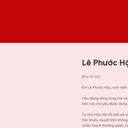
Lê Phước H
06-09-2024
Em Lê Phước Hậu, sinh năm 2
Hậu đang sống cùng mẹ và b
tiền này chủ yếu được dùng 
Từ nhỏ, Hậu đã nổi bật với 
hơn nhiều. Quyết tâm không 
nhiều mạnh thường quân, hy