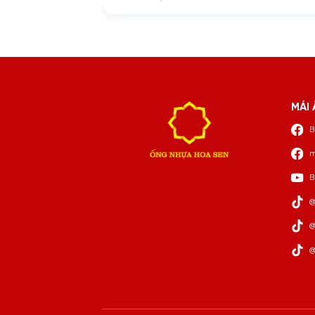
MÁI 
B
m
B
@
@
@