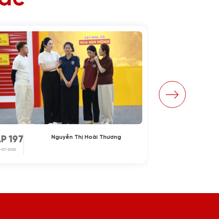
Nguyễn Thị Hoài Thương
P 197
TẬP 196
1-07-2026
24-07-2026