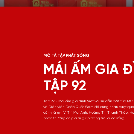
MÔ TẢ TẬP PHÁT SÓNG
MÁI ẤM GIA Đ
TẬP 92
Tập 92 - Mái ấm gia đình Việt với sự dẫn dắt của M
và Diễn viên Doãn Quốc Đam đã cùng nhau vượt qua 
cảnh là em Vi Thị Mai Anh, Hoàng Thị Thanh Thảo, 
phần thưởng có giá trị giúp trang trải cuộc sống.