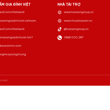
ẤM GIA ĐÌNH VIỆT
NHÀ TÀI TRỢ
eeCommNetwork
www.hoasengroup.vn
aiamgiadinhviet.vietnam
www.nhuahoasen.vn
eeCommNetwork
@hoasengroup.vn
maiamgiadinhviet.htv7
0868 000 287
beecomm.com
nghesycongchung
erved.