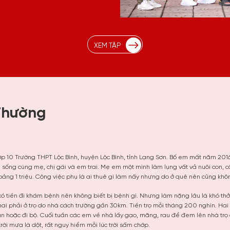
XEM TẬP
Thường
 10 Trường THPT Lộc Bình, huyện Lộc Bình, tỉnh Lạng Sơn. Bố em mất năm 2016
 sống cùng mẹ, chị gái và em trai. Mẹ em một mình làm lụng vất vả nuôi con, c
ng 1 triệu. Công việc phụ là ai thuê gì làm nấy nhưng do ở quê nên cũng khô
có tiền đi khám bệnh nên không biết bị bệnh gì. Nhưng làm nặng lâu là khó th
ai phải ở trọ do nhà cách trường gần 30km. Tiền trọ mỗi tháng 200 nghìn. Ha
bạn hoặc đi bộ. Cuối tuần các em về nhà lấy gạo, măng, rau để đem lên nhà trọ
trời mưa là dột, rất nguy hiểm mỗi lúc trời sấm chớp.