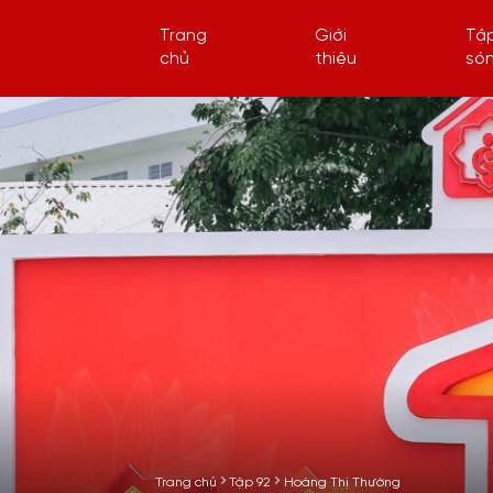
Trang
Giới
Tậ
chủ
thiệu
só
Trang chủ
Tập 92
Hoàng Thị Thường