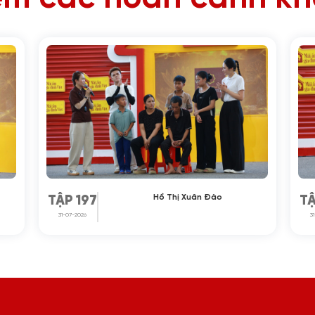
Hồ Thị Xuân Đào
TẬP 197
TẬ
31-07-2026
3