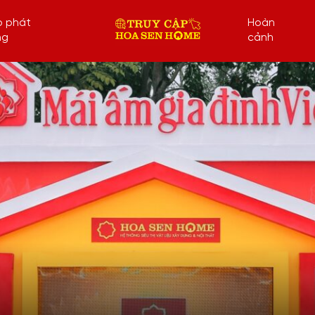
p phát
Hoàn
ng
cảnh