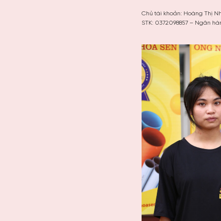
Chủ tài khoản: Hoàng Thị Nh
STK: 0372098857 – Ngân hà