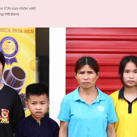
ư (Chị của nhân vật)
ng MB Bank