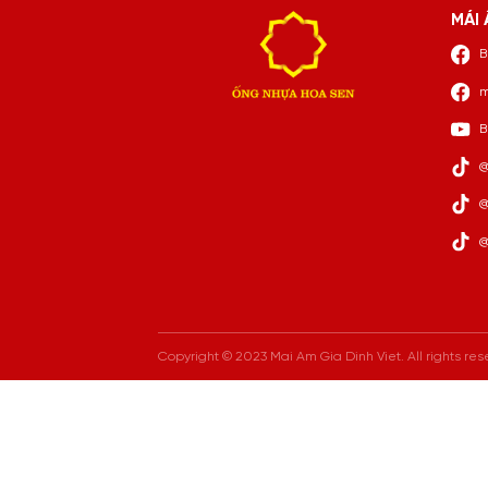
MÁI 
B
m
B
@
@
@
Copyright © 2023 Mai Am Gia Dinh Viet. All rights res