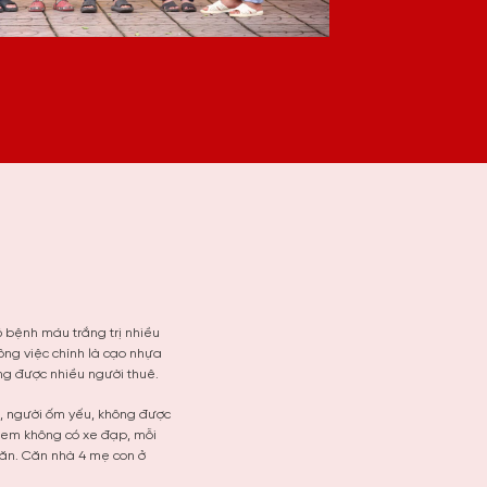
 bệnh máu trắng trị nhiều
ông việc chính là cạo nhựa
ng được nhiều người thuê.
ở, người ốm yếu, không được
i em không có xe đạp, mỗi
 ăn. Căn nhà 4 mẹ con ở