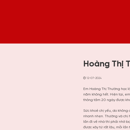
Hoàng Thị 
12-07-2024
Em Hoàng Thị Thường học lớp
năm không hết. Hiện tại, em
thông tầm 20 ngày được khoả
Sức khoẻ chị yếu, do không 
nhanh nhẹn. Thường và chị h
lần đi về nhà thì phải nhờ 
được xây từ rất lâu, mỗi lần 