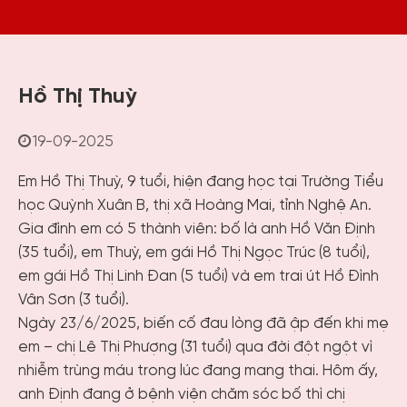
Hồ Thị Thuỳ
19-09-2025
Em Hồ Thị Thuỳ, 9 tuổi, hiện đang học tại Trường Tiểu
học Quỳnh Xuân B, thị xã Hoàng Mai, tỉnh Nghệ An.
Gia đình em có 5 thành viên: bố là anh Hồ Văn Định
(35 tuổi), em Thuỳ, em gái Hồ Thị Ngọc Trúc (8 tuổi),
em gái Hồ Thị Linh Đan (5 tuổi) và em trai út Hồ Đình
Vân Sơn (3 tuổi).
Ngày 23/6/2025, biến cố đau lòng đã ập đến khi mẹ
em – chị Lê Thị Phượng (31 tuổi) qua đời đột ngột vì
nhiễm trùng máu trong lúc đang mang thai. Hôm ấy,
anh Định đang ở bệnh viện chăm sóc bố thì chị