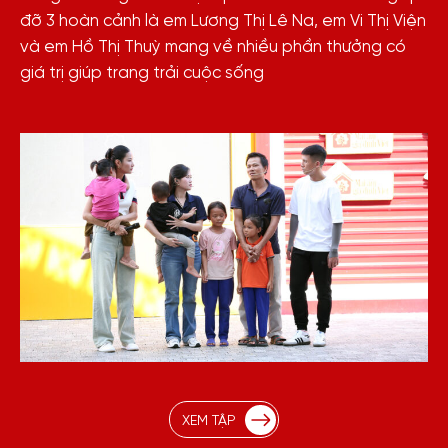
đỡ 3 hoàn cảnh là em Lương Thị Lê Na, em Vi Thị Viện
và em Hồ Thị Thuỳ mang về nhiều phần thưởng có
giá trị giúp trang trải cuộc sống
XEM TẬP