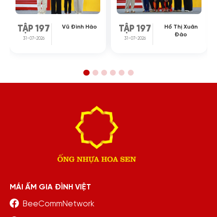
Vũ Đình Hào
Hồ Thị Xuân
TẬP 197
TẬP 197
Đào
31-07-2026
31-07-2026
MÁI ẤM GIA ĐÌNH VIỆT
BeeCommNetwork