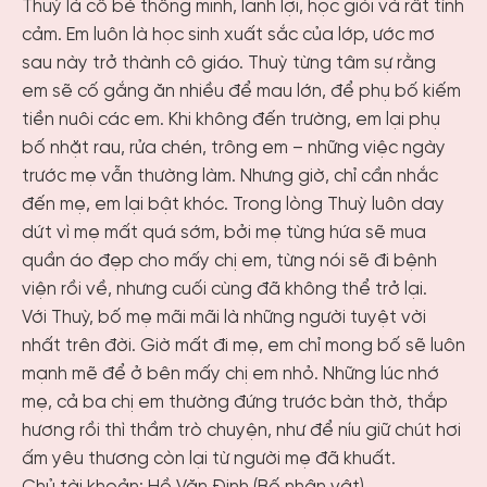
Thuỳ là cô bé thông minh, lanh lợi, học giỏi và rất tình
cảm. Em luôn là học sinh xuất sắc của lớp, ước mơ
sau này trở thành cô giáo. Thuỳ từng tâm sự rằng
em sẽ cố gắng ăn nhiều để mau lớn, để phụ bố kiếm
tiền nuôi các em. Khi không đến trường, em lại phụ
bố nhặt rau, rửa chén, trông em – những việc ngày
trước mẹ vẫn thường làm. Nhưng giờ, chỉ cần nhắc
đến mẹ, em lại bật khóc. Trong lòng Thuỳ luôn day
dứt vì mẹ mất quá sớm, bởi mẹ từng hứa sẽ mua
quần áo đẹp cho mấy chị em, từng nói sẽ đi bệnh
viện rồi về, nhưng cuối cùng đã không thể trở lại.
Với Thuỳ, bố mẹ mãi mãi là những người tuyệt vời
nhất trên đời. Giờ mất đi mẹ, em chỉ mong bố sẽ luôn
mạnh mẽ để ở bên mấy chị em nhỏ. Những lúc nhớ
mẹ, cả ba chị em thường đứng trước bàn thờ, thắp
hương rồi thì thầm trò chuyện, như để níu giữ chút hơi
ấm yêu thương còn lại từ người mẹ đã khuất.