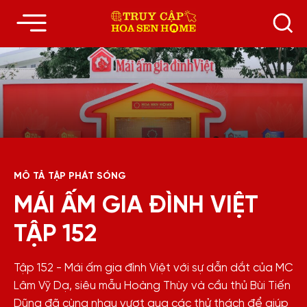
MÔ TẢ TẬP PHÁT SÓNG
MÁI ẤM GIA ĐÌNH VIỆT
TẬP 152
Tập 152 - Mái ấm gia đình Việt với sự dẫn dắt của MC
Lâm Vỹ Dạ, siêu mẫu Hoàng Thùy và cầu thủ Bùi Tiến
Dũng đã cùng nhau vượt qua các thử thách để giúp