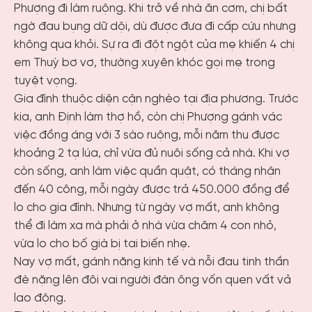
Phượng đi làm ruộng. Khi trở về nhà ăn cơm, chị bất
ngờ đau bụng dữ dội, dù được đưa đi cấp cứu nhưng
không qua khỏi. Sự ra đi đột ngột của mẹ khiến 4 chị
em Thuỳ bơ vơ, thường xuyên khóc gọi mẹ trong
tuyệt vọng.
Gia đình thuộc diện cận nghèo tại địa phương. Trước
kia, anh Định làm thợ hồ, còn chị Phượng gánh vác
việc đồng áng với 3 sào ruộng, mỗi năm thu được
khoảng 2 tạ lúa, chỉ vừa đủ nuôi sống cả nhà. Khi vợ
còn sống, anh làm việc quần quật, có tháng nhận
đến 40 công, mỗi ngày được trả 450.000 đồng để
lo cho gia đình. Nhưng từ ngày vợ mất, anh không
thể đi làm xa mà phải ở nhà vừa chăm 4 con nhỏ,
vừa lo cho bố già bị tai biến nhẹ.
Nay vợ mất, gánh nặng kinh tế và nỗi đau tinh thần
đè nặng lên đôi vai người đàn ông vốn quen vất vả
lao động.