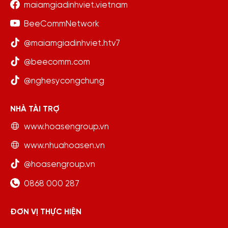
maiamgiadinhviet.vietnam
BeeCommNetwork
@maiamgiadinhviet.htv7
@beecomm.com
@nghesycongchung
NHÀ TÀI TRỢ
www.hoasengroup.vn
www.nhuahoasen.vn
@hoasengroup.vn
0868 000 287
ĐƠN VỊ THỰC HIỆN