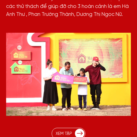
các thử thách để giúp đỡ cho 3 hoàn cảnh là em Hà
Anh Thư , Phan Trường Thành, Dương Thị Ngọc Nữ.
XEM TẬP