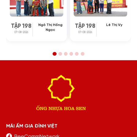
Ngô Thị Hồng
Lê Thị Vy
TẬP 198
TẬP 198
Ngọc
07-08-2026
07-08-2026
MÁI ẤM GIA ĐÌNH VIỆT
BeeCommNetwork