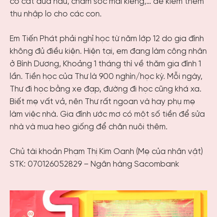
cỏ cắt dưa hấu, chăm sóc mai kiểng,… để kiếm thêm
thu nhập lo cho các con.
Em Tiến Phát phải nghỉ học từ năm lớp 12 do gia đình
không đủ điều kiện. Hiện tại, em đang làm công nhân
ở Bình Dương, Khoảng 1 tháng thì về thăm gia đình 1
lần. Tiền học của Thư là 900 nghìn/học kỳ. Mỗi ngày,
Thư đi học bằng xe đạp, đường đi học cũng khá xa.
Biết mẹ vất vả, nên Thư rất ngoan và hay phụ mẹ
làm việc nhà. Gia đình ước mơ có một số tiền để sửa
nhà và mua heo giống để chăn nuôi thêm.
Chủ tài khoản
Phạm Thị Kim Oanh (Mẹ của nhân vật)
STK: 070126052829 – Ngân hàng Sacombank