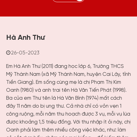
Hà Anh Thư
26-05-2023
Em Hà Anh Thư (2011) đang học lớp 6, Trường THCS
Mỹ Thành Nam (xã Mỹ Thành Nam, huyện Cai Lậy, tỉnh
Tiền Giang). Em sống cùng mẹ là chị Phạm Thị Kim
Oanh (1980) và anh trai tên Hà Văn Tiến Phát (1998).
Ba của em Thư tên là Hà Văn Bình (1974) mất cách
đây 11 năm do bị ung thư. Cả nhà chỉ có vỏn vẹn 1
công ruộng, mỗi năm thu hoạch được 3 vụ, mỗi vụ lúa
được khoảng 1,5 triệu đồng. Với thu nhập ít ỏi này, chị
Oanh phải làm thêm nhiều công việc khác, như: làm