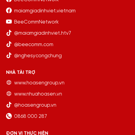
maiamgiadinhviet.vietnam
BeeCommNetwork
@maiamgiadinhviet.htv7
@beecomm.com
@nghesycongchung
NHÀ TÀI TRỢ
www.hoasengroup.vn
www.nhuahoasen.vn
@hoasengroup.vn
0868 000 287
ĐƠN VỊ THỰC HIỆN