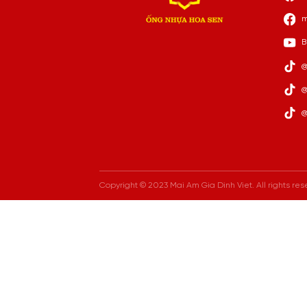
m
B
@
@
@
Copyright © 2023 Mai Am Gia Dinh Viet. All rights res