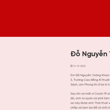
Đỗ Nguyễn 
14-12-2022
Em Đỗ Nguyễn Tường Khoa (2
3, Trường Cao đẳng Kĩ thuậ
Sách, còn Phong thì ở lại kí 
Sau khi vợ mất vì Covid-19 
đó, anh ra quán cà phê làm 
xe này được anh Thái thuê 
chắp vá tạm bợ để có chỗ c