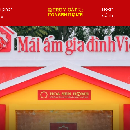
p phát
Hoàn
ng
cảnh