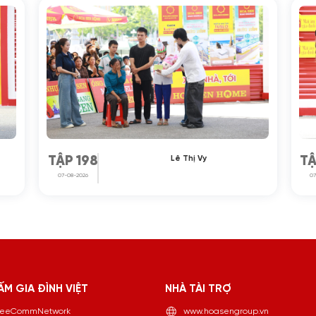
Lê Thị Vy
TẬP 198
TẬ
07-08-2026
07
ẤM GIA ĐÌNH VIỆT
NHÀ TÀI TRỢ
eeCommNetwork
www.hoasengroup.vn