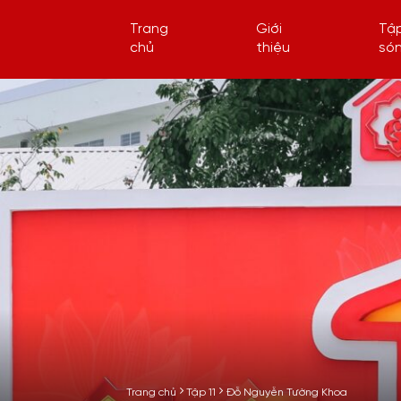
Trang
Giới
Tậ
chủ
thiệu
só
Trang chủ
Tập 11
Đỗ Nguyễn Tường Khoa