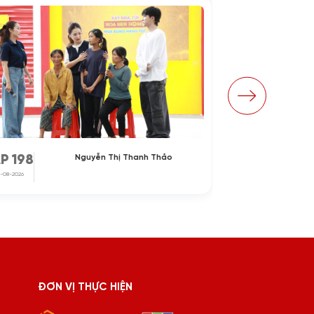
Nguyễn Thị Thanh Thảo
P 198
TẬP 197
-08-2026
31-07-2026
ĐƠN VỊ THỰC HIỆN