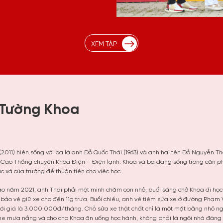
XEM TẬP
Tường Khoa
011) hiện sống với ba là anh Đỗ Quốc Thái (1963) và anh hai tên Đỗ Nguyễn T
t Cao Thắng chuyên Khoa Điện – Điện lạnh. Khoa và ba đang sống trong căn p
túc xá của trường để thuận tiện cho việc học.
vào năm 2021, anh Thái phải một mình chăm con nhỏ, buổi sáng chở Khoa đi học 
bảo vệ giữ xe cho đến 11g trưa. Buổi chiều, anh về tiệm sửa xe ở đường Phạm 
với giá là 3.000.000đ/tháng. Chỗ sửa xe thật chất chỉ là một mặt bằng nhỏ 
he mưa nắng và cho cho Khoa ăn uống học hành, không phải là ngôi nhà đàng