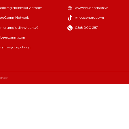
aiamgiadinhviet.vietnam
www.nhuahoasen.vn
eeCommNetwork
@hoasengroup.vn
maiamgiadinhviet.htv7
0868 000 287
beecomm.com
nghesycongchung
erved.