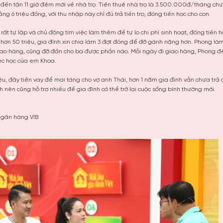
m đến tận 11 giờ đêm mới về nhà trọ. Tiền thuê nhà trọ là 3.500.000đ/tháng ch
g 6 triệu đồng, với thu nhập này chỉ đủ trả tiền trọ, đóng tiền học cho con.
rất tự lập và chủ động tìm việc làm thêm để tự lo chi phí sinh hoạt, đóng tiền h
ơn 50 triệu, gia đình xin chia làm 3 đợt đóng để đỡ gánh nặng hơn. Phong là
giao hàng, cũng đỡ đần cho ba được phần nào. Mỗi ngày đi giao hàng, Phong đ
ệc học của em Khoa.
iệu, đây tiền vay để mai táng cho vợ anh Thái, hơn 1 năm gia đình vẫn chưa trả
nh nên cũng hỗ trợ nhiều để gia đình có thể trở lại cuộc sống bình thường mới.
gân hàng VIB