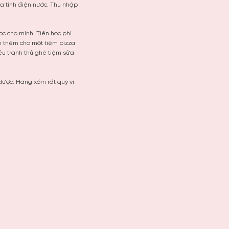
ưa tính điện nước. Thu nhập
ọc cho mình. Tiền học phí
m thêm cho một tiệm pizza
ều tranh thủ ghé tiệm sửa
 được. Hàng xóm rất quý vì