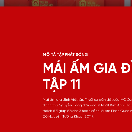
MÔ TẢ TẬP PHÁT SÓNG
MÁI ẤM GIA Đ
TẬP 11
Mái ấm gia đình Việt tập 11 với sự dẫn dắt của MC Qu
danh thủ Nguyễn Hồng Sơn - ca sĩ Nhật Kim Anh. Hai
thách để giúp đỡ cho 3 hoàn cảnh là em Phan Quốc An
Đỗ Nguyễn Tường Khoa (2011).