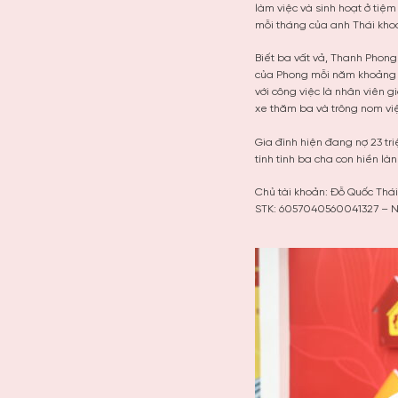
làm việc và sinh hoạt ở tiệ
mỗi tháng của anh Thái khoản
Biết ba vất vả, Thanh Phong 
của Phong mỗi năm khoảng h
với công việc là nhân viên 
xe thăm ba và trông nom vi
Gia đình hiện đang nợ 23 tr
tính tình ba cha con hiền là
Chủ tài khoản: Đỗ Quốc Thái
STK: 6057040560041327 – N