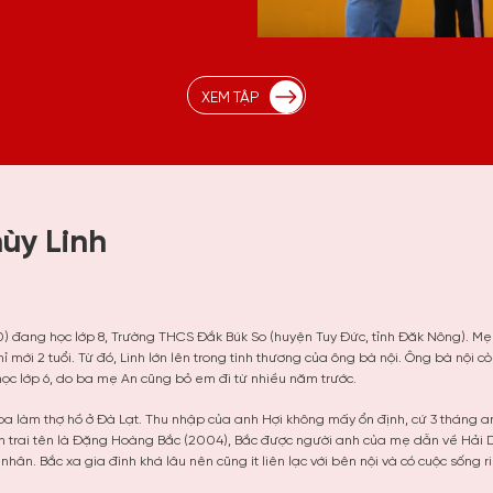
XEM TẬP
ùy Linh
0) đang học lớp 8, Trường THCS Đắk Búk So (huyện Tuy Đức, tỉnh Đăk Nông). M
hỉ mới 2 tuổi. Từ đó, Linh lớn lên trong tình thương của ông bà nội. Ông bà nộ
học lớp 6, do ba mẹ An cũng bỏ em đi từ nhiều năm trước.
a làm thợ hồ ở Đà Lạt. Thu nhập của anh Hợi không mấy ổn định, cứ 3 tháng a
anh trai tên là Đặng Hoàng Bắc (2004), Bắc được người anh của mẹ dẫn về Hải
nhân. Bắc xa gia đình khá lâu nên cũng ít liên lạc với bên nội và có cuộc sống r