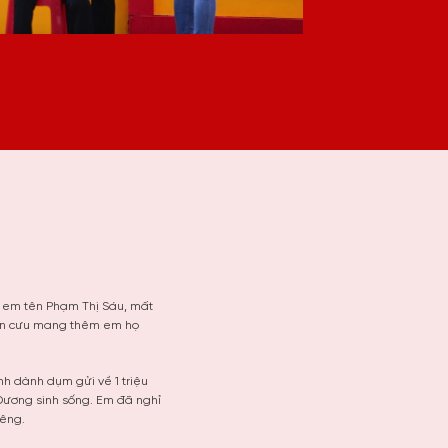
ẹ em tên Phạm Thị Sáu, mất
i còn cưu mang thêm em họ
nh dành dụm gửi về 1 triệu
 Dương sinh sống. Em đã nghỉ
iêng.