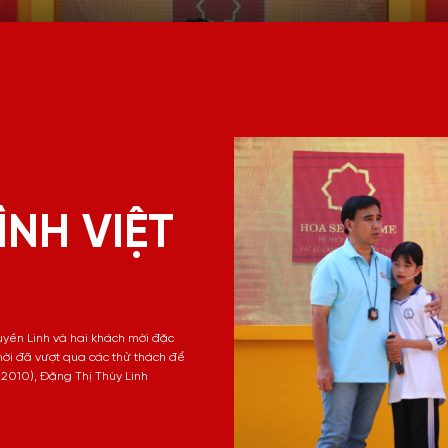
ÌNH VIỆT
uyền Linh và hai khách mời đặc
ời đã vượt qua các thử thách để
2010), Đặng Thị Thùy Linh