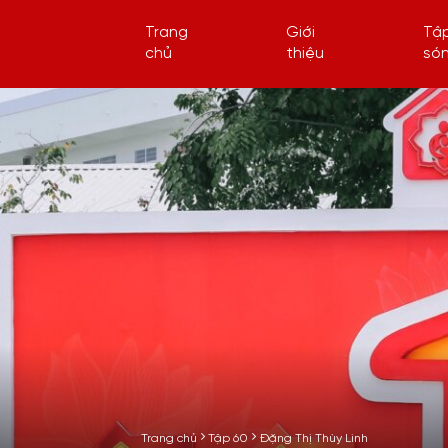
Trang
Giới
Tậ
chủ
thiệu
só
Trang chủ
Tập 60
Đặng Thị Thùy Linh