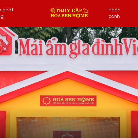
p phát
Hoàn
ng
cảnh