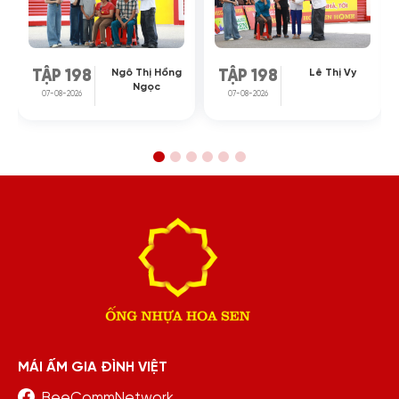
Ngô Thị Hồng
Lê Thị Vy
TẬP 198
TẬP 198
Ngọc
07-08-2026
07-08-2026
MÁI ẤM GIA ĐÌNH VIỆT
BeeCommNetwork