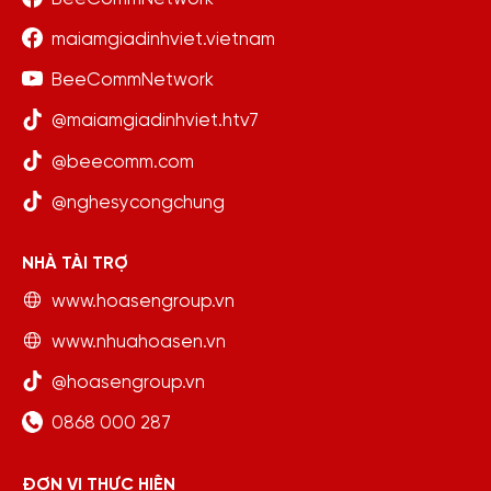
maiamgiadinhviet.vietnam
BeeCommNetwork
@maiamgiadinhviet.htv7
@beecomm.com
@nghesycongchung
NHÀ TÀI TRỢ
www.hoasengroup.vn
www.nhuahoasen.vn
@hoasengroup.vn
0868 000 287
ĐƠN VỊ THỰC HIỆN