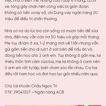
việc nhà ở Bến Tre. Nhưng cách đây 6 tháng, cô bị
xe tông gãy chân nên công việc bị gián đoạn.
Không có tiền xoay sở, chị Dung vay ngân hàng 20
triệu để điều trị chấn thương.
Nhà có nợ do lúc ba còn sống có mượn tiền để sửa
nhà, đến nay vẫn còn nợ 50 triệu và góp mỗi tháng.
Mẹ tuy đi làm ở xa, 1-2 tháng mới về 1 lần nhưng vẫn
gửi gắm tiền cho dì ruột ở sát bên để nấu ăn và
đóng tiền học cho 2 anh em. Tuy không ở gần mẹ, lại
thiếu thốn tình cảm của ba, mẹ lại không ở cạnh nên
2 anh em rất tự lập, biết cham sóc lẫn nhau. Ca hai
đều rất ham học và đạt học lực giỏi nhiều năm qua.
Chủ tài khoản Châu Ngọc Trí
STK: 29041327 – Ngân hàng ACB