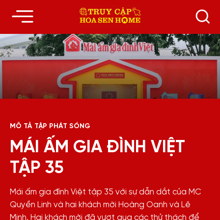
MÔ TẢ TẬP PHÁT SÓNG
MÁI ẤM GIA ĐÌNH VIỆT
TẬP 35
Mái ấm gia đình Việt tập 35 với sự dẫn dắt của MC
Quyền Linh và hai khách mời Hoàng Oanh và Lê
Minh. Hai khách mời đã vượt qua các thử thách để