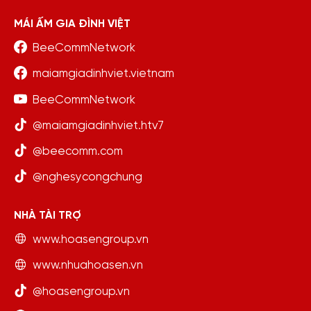
MÁI ẤM GIA ĐÌNH VIỆT
BeeCommNetwork
maiamgiadinhviet.vietnam
BeeCommNetwork
@maiamgiadinhviet.htv7
@beecomm.com
@nghesycongchung
NHÀ TÀI TRỢ
www.hoasengroup.vn
www.nhuahoasen.vn
@hoasengroup.vn