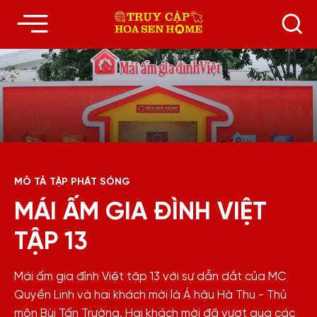
MÔ TẢ TẬP PHÁT SÓNG
MÁI ẤM GIA ĐÌNH VIỆT
TẬP 13
Mái ấm gia đình Việt tập 13 với sự dẫn dắt của MC
Quyền Linh và hai khách mời là Á hậu Hà Thu - Thủ
môn Bùi Tấn Trường. Hai khách mời đã vượt qua các