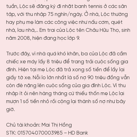
tuần, Lộc sẽ đăng ký đi nhặt banh tennis ở các sân
tập, với thu nhập 75 nghìn/ngày. Ở nhà, Lộc thường
hay phụ mẹ làm các công việc như nấu cơm, quét
nhà, lau nhà,.. Em trai của Lộc tên Châu Hữu Thọ, sinh
năm 2008, hiện đang học lớp 9.
Trước đây, vì nhà quá khó khăn, ba của Lộc đã cầm
chiếc xe máy lấy 8 triệu để trang trải cuộc sống gia
đình. Hiện tại mẹ Lộc đã trả xong số tiền để lấy lại
giấy tờ xe. Nỗi lo lớn nhất là số nợ 90 triệu đồng vẫn
còn đè nặng lên cuộc sống của gia đình Lộc. Vì thu
nhập ít ỏi nên hàng tháng cứ thiếu thốn mẹ Lộc lại
mượn 1 số tiền nhỏ rồi cộng lại thành số nợ như bây
giờ.
Chủ tài khoản: Mai Thị Hồng
STK: 015704070003985 – HD Bank