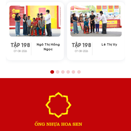
Ngô Thị Hồng
Lê Thị Vy
TẬP 198
TẬP 198
Ngọc
07-08-2026
07-08-2026