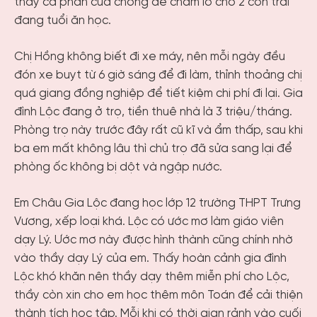
thay cả phần của chồng để chăm lo cho 2 con trai
đang tuổi ăn học.
Chị Hồng không biết đi xe máy, nên mỗi ngày đều
đón xe buyt từ 6 giờ sáng để đi làm, thỉnh thoảng chị
quá giang đồng nghiệp để tiết kiệm chi phí đi lại. Gia
đình Lộc đang ở trọ, tiền thuê nhà là 3 triệu/tháng.
Phòng trọ này trước đây rất cũ kĩ và ẩm thấp, sau khi
ba em mất không lâu thì chủ trọ đã sửa sang lại để
phòng ốc không bị dột và ngập nước.
Em Châu Gia Lộc đang học lớp 12 trường THPT Trưng
Vương, xếp loại khá. Lộc có ước mơ làm giáo viên
dạy Lý. Ước mơ này được hình thành cũng chính nhờ
vào thầy dạy Lý của em. Thấy hoàn cảnh gia đình
Lộc khó khăn nên thầy dạy thêm miễn phí cho Lộc,
thầy còn xin cho em học thêm môn Toán để cải thiện
thành tích học tập. Mỗi khi có thời gian rảnh vào cuối