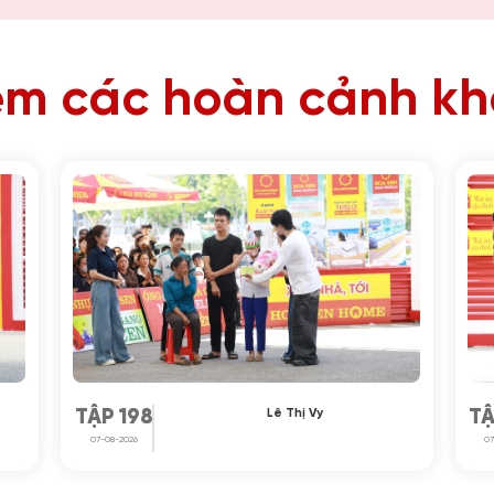
m các hoàn cảnh k
Lê Thị Vy
TẬP 198
TẬ
07-08-2026
07