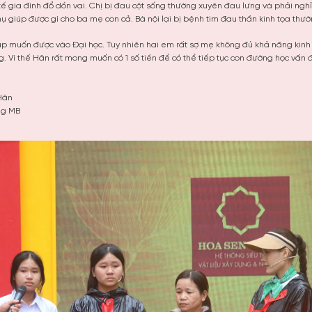
tế gia đình đổ dồn vai. Chị bị đau cột sống thường xuyên đau lưng và phải ngh
 giúp được gì cho ba mẹ con cả. Bà nội lại bị bệnh tim đau thần kinh tọa thư
p muốn được vào Đại học. Tuy nhiên hai em rất sợ mẹ không đủ khả năng kinh 
g. Vì thế Hân rất mong muốn có 1 số tiền để có thể tiếp tục con đường học vấn
 Hân
ng MB