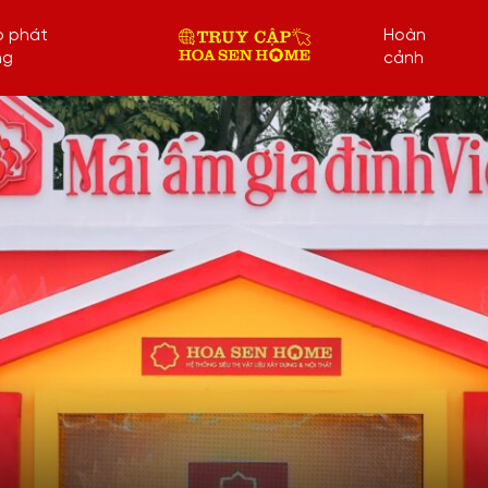
p phát
Hoàn
ng
cảnh