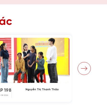
hác
Nguyễn Thị Thanh Thảo
P 198
TẬP 197
-08-2026
31-07-2026