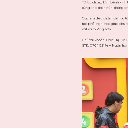
Từ lúc chồng lâm bệnh kinh 
cũng khó khăn nên không phụ
Các em đều chăm chỉ học tậ
hai phải nghỉ học giữa chừn
vất vả lo lắng hơn.
Chủ tài khoản: Cao Thị Gia
STK: 0704129174 – Ngân hà