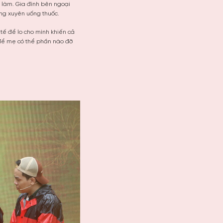
ỉ làm. Gia đình bên ngoại
ờng xuyên uống thuốc.
tế để lo cho mình khiến cả
 để mẹ có thể phần nào đỡ