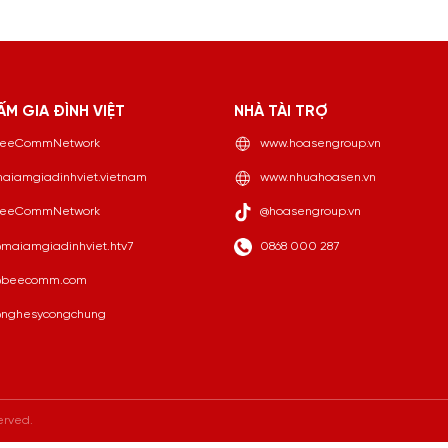
ẤM GIA ĐÌNH VIỆT
NHÀ TÀI TRỢ
eeCommNetwork
www.hoasengroup.vn
aiamgiadinhviet.vietnam
www.nhuahoasen.vn
eeCommNetwork
@hoasengroup.vn
maiamgiadinhviet.htv7
0868 000 287
beecomm.com
nghesycongchung
erved.