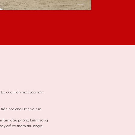
. Ba của Hân mất vào năm
 tiền học cho Hân và em.
hị làm đậu phộng kiếm sống
 nấy để có thêm thu nhập.