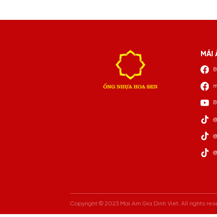
MÁI 
B
m
B
@
@
@
Copyright © 2023 Mai Am Gia Dinh Viet. All rights res