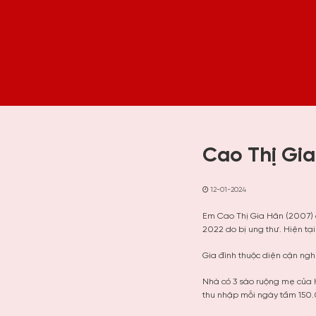
Cao Thị Gi
12-01-2024
Em Cao Thị Gia Hân (2007)
2022 do bị ung thư. Hiện tạ
Gia đình thuộc diện cận ng
Nhà có 3 sào ruộng mẹ của 
thu nhập mỗi ngày tầm 150.0