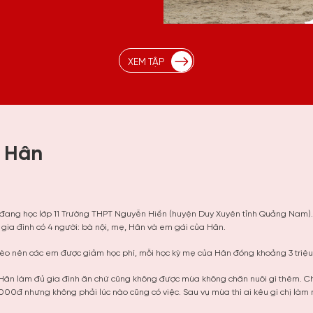
XEM TẬP
a Hân
 đang học lớp 11 Trường THPT Nguyễn Hiền (huyện Duy Xuyên tỉnh Quảng Nam)
i gia đình có 4 người: bà nội, mẹ, Hân và em gái của Hân.
hèo nên các em được giảm học phí, mỗi học kỳ mẹ của Hân đóng khoảng 3 triệu
Hân làm đủ gia đình ăn chứ cũng không được mùa không chăn nuôi gì thêm. C
00đ nhưng không phải lúc nào cũng có việc. Sau vụ mùa thì ai kêu gì chị làm