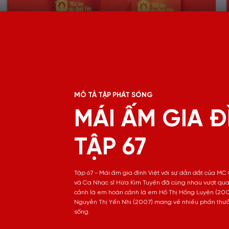
MÔ TẢ TẬP PHÁT SÓNG
MÁI ẤM GIA Đ
TẬP 67
Tập 67 - Mái ấm gia đình Việt với sự dẫn dắt của MC
và Ca Nhạc sĩ Hứa Kim Tuyền đã cùng nhau vượt qua
cảnh là em hoàn cảnh là em Hồ Thị Hồng Luyện (200
Nguyễn Thị Yến Nhi (2007) mang về nhiều phần thưởng
sống.