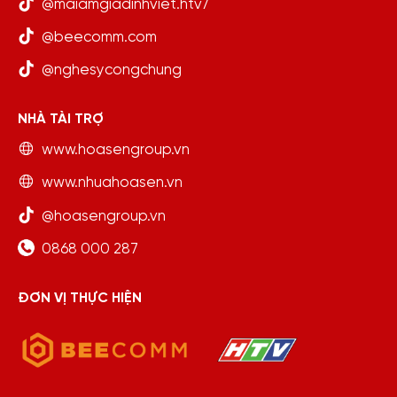
@maiamgiadinhviet.htv7
@beecomm.com
@nghesycongchung
NHÀ TÀI TRỢ
www.hoasengroup.vn
www.nhuahoasen.vn
@hoasengroup.vn
0868 000 287
ĐƠN VỊ THỰC HIỆN