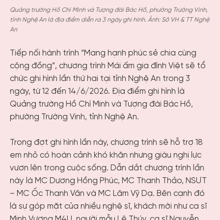
Quảng trường Hồ Chí Minh và Tượng đài Bác Hồ, phường Trường Vinh,
tỉnh Nghệ An là địa điểm diễn ra 3 ngày ghi hình. Ảnh: Sở VH & TT Nghệ
An
Tiếp nối hành trình “Mang hạnh phúc sẻ chia cùng
cộng đồng”, chương trình Mái ấm gia đình Việt sẽ tổ
chức ghi hình lần thứ hai tại tỉnh Nghệ An trong 3
ngày, từ 12 đến 14/6/2026. Địa điểm ghi hình là
Quảng trường Hồ Chí Minh và Tượng đài Bác Hồ,
phường Trường Vinh, tỉnh Nghệ An.
Trong đợt ghi hình lần này, chương trình sẽ hỗ trợ 18
em nhỏ có hoàn cảnh khó khăn nhưng giàu nghị lực
vươn lên trong cuộc sống. Dẫn dắt chương trình lần
này là MC Dương Hồng Phúc, MC Thanh Thảo, NSƯT
– MC Ốc Thanh Vân và MC Lâm Vỹ Dạ. Bên cạnh đó
là sự góp mặt của nhiều nghệ sĩ, khách mời như ca sĩ
Minh Vương M4U, người mẫu Lê Thúy, ca sĩ Nguyễn