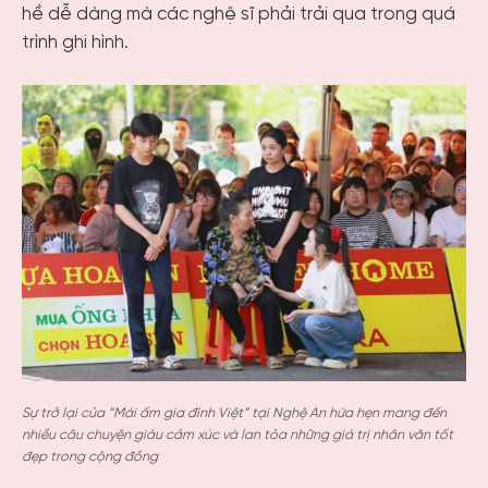
hề dễ dàng mà các nghệ sĩ phải trải qua trong quá
trình ghi hình.
Sự trở lại của “Mái ấm gia đình Việt” tại Nghệ An hứa hẹn mang đến
nhiều câu chuyện giàu cảm xúc và lan tỏa những giá trị nhân văn tốt
đẹp trong cộng đồng