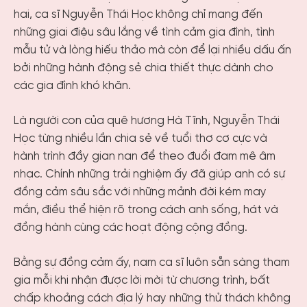
hai, ca sĩ Nguyễn Thái Học không chỉ mang đến
những giai điệu sâu lắng về tình cảm gia đình, tình
mẫu tử và lòng hiếu thảo mà còn để lại nhiều dấu ấn
bởi những hành động sẻ chia thiết thực dành cho
các gia đình khó khăn.
Là người con của quê hương Hà Tĩnh, Nguyễn Thái
Học từng nhiều lần chia sẻ về tuổi thơ cơ cực và
hành trình đầy gian nan để theo đuổi đam mê âm
nhạc. Chính những trải nghiệm ấy đã giúp anh có sự
đồng cảm sâu sắc với những mảnh đời kém may
mắn, điều thể hiện rõ trong cách anh sống, hát và
đồng hành cùng các hoạt động cộng đồng.
Bằng sự đồng cảm ấy, nam ca sĩ luôn sẵn sàng tham
gia mỗi khi nhận được lời mời từ chương trình, bất
chấp khoảng cách địa lý hay những thử thách không