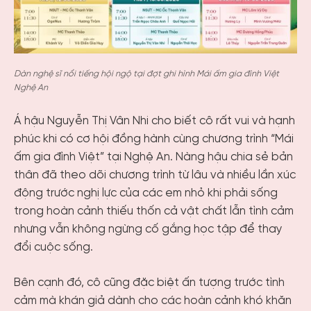
Dàn nghệ sĩ nổi tiếng hội ngộ tại đợt ghi hình Mái ấm gia đình Việt
Nghệ An
Á hậu Nguyễn Thị Vân Nhi cho biết cô rất vui và hạnh
phúc khi có cơ hội đồng hành cùng chương trình “Mái
ấm gia đình Việt” tại Nghệ An. Nàng hậu chia sẻ bản
thân đã theo dõi chương trình từ lâu và nhiều lần xúc
động trước nghị lực của các em nhỏ khi phải sống
trong hoàn cảnh thiếu thốn cả vật chất lẫn tình cảm
nhưng vẫn không ngừng cố gắng học tập để thay
đổi cuộc sống.
Bên cạnh đó, cô cũng đặc biệt ấn tượng trước tình
cảm mà khán giả dành cho các hoàn cảnh khó khăn