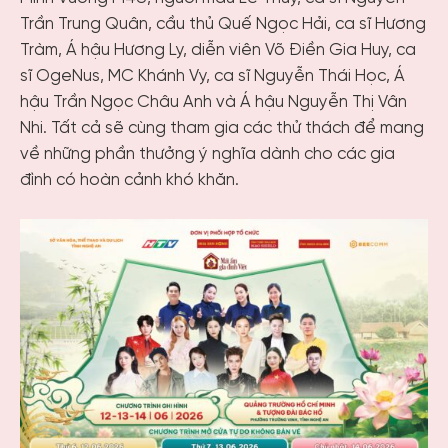
Trần Trung Quân, cầu thủ Quế Ngọc Hải, ca sĩ Hương
Tràm, Á hậu Hương Ly, diễn viên Võ Điền Gia Huy, ca
sĩ OgeNus, MC Khánh Vy, ca sĩ Nguyễn Thái Học, Á
hậu Trần Ngọc Châu Anh và Á hậu Nguyễn Thị Vân
Nhi. Tất cả sẽ cùng tham gia các thử thách để mang
về những phần thưởng ý nghĩa dành cho các gia
đình có hoàn cảnh khó khăn.