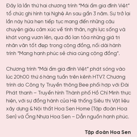
Đây là lần thứ hai chương trình “Mái ấm gia đình Việt”
tổ chức ghi hình tại Nghệ An sau gần 3 năm. Sự trở lại
lần này hứa hẹn tiếp tục mang đến những câu
chuyện giàu cảm xúc về tình thân, nghị lực sống và
khát vọng vươn lên, qua đó lan tỏa những giá trị
nhân văn tốt đẹp trong cộng đồng, nối dài hành
trình “Mang hạnh phúc sẻ chia cùng cộng đồng”.
Chương trình “Mái ấm gia đình Việt” phát sóng vào
lúc 20h00 thứ 6 hàng tuần trên kênh HTV7. Chương
trình do Công ty Truyền thông Bee phối hợp với Đài
Phát thanh – Truyền hình Thành phố Hồ Chí Minh thực
hiện, với sự đồng hành của Hệ thống Siêu thị Vật liệu
xây dựng & Nội thất Hoa Sen Home (Tập đoàn Hoa
Sen) và Ống Nhựa Hoa Sen – Dẫn nguồn hạnh phúc.
Tập đoàn Hoa Sen