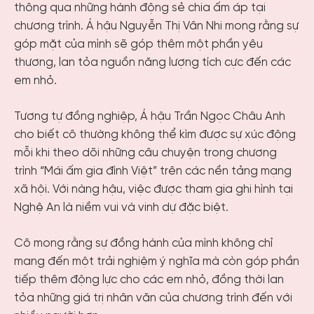
thông qua những hành động sẻ chia ấm áp tại
chương trình. Á hậu Nguyễn Thị Vân Nhi mong rằng sự
góp mặt của mình sẽ góp thêm một phần yêu
thương, lan tỏa nguồn năng lượng tích cực đến các
em nhỏ.
Tương tự đồng nghiệp, Á hậu Trần Ngọc Châu Anh
cho biết cô thường không thể kìm được sự xúc động
mỗi khi theo dõi những câu chuyện trong chương
trình “Mái ấm gia đình Việt” trên các nền tảng mạng
xã hội. Với nàng hậu, việc được tham gia ghi hình tại
Nghệ An là niềm vui và vinh dự đặc biệt.
Cô mong rằng sự đồng hành của mình không chỉ
mang đến một trải nghiệm ý nghĩa mà còn góp phần
tiếp thêm động lực cho các em nhỏ, đồng thời lan
tỏa những giá trị nhân văn của chương trình đến với