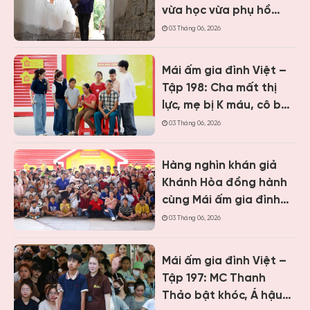
vừa học vừa phụ hồ
nuôi gia đình, cô em lớp
03 Tháng 06, 2026
5 chăm cha sống thực
vật khiến nhiều người
Mái ấm gia đình Việt –
nghẹn lòng
Tập 198: Cha mất thị
lực, mẹ bị K máu, cô bé
vẫn nỗ lực học tập
03 Tháng 06, 2026
khiến khán giả Nghệ An
cảm phục
Hàng nghìn khán giả
Khánh Hòa đồng hành
cùng Mái ấm gia đình
Việt, trao hơn 9 tỷ
03 Tháng 06, 2026
đồng cho trẻ em khó
khăn
Mái ấm gia đình Việt –
Tập 197: MC Thanh
Thảo bật khóc, Á hậu