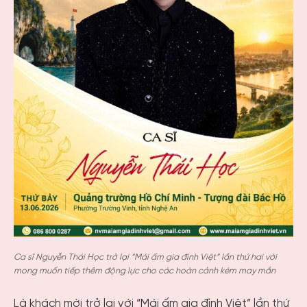
Ca sĩ Nguyễn Thái Học trở lại “Mái ấm gia đình Việt” lần thứ hai với
mong muốn tiếp thêm động lực cho các hoàn cảnh kém may mắn
Là khách mời trở lại với “Mái ấm gia đình Việt” lần thứ